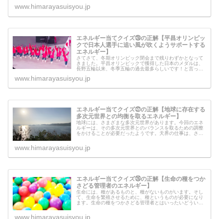
時なのでしょうか？天使を呼んでみた...
www.himarayasuisyou.jp
エネルギー当てクイズ㉘の正解【平昌オリンピッ
クで日本人選手に追い風が吹くようサポートする
エネルギー】
さてさて、冬期オリンピック閉会まで残りわずかとなって
きました。平昌オリンピックで獲得した日本のメダルは、
長野五輪以来、冬季五輪の過去最多らしいです！と言って
も、「この結果が出ているのは、私のサポートのエネルギ
www.himarayasuisyou.jp
ーが云々…」というわけではなく、...
エネルギー当てクイズ㉗の正解【地球に存在する
多次元世界との均衡を取るエネルギー】
地球には、さまざまな多次元世界があります。今回のエネ
ルギーは、その多次元世界とのバランスを取るための調整
をかけることが必要だったようです。天界の仕事は、さま
ざまあると思うのですが、今回のように表層意識で認識し
て、行動というフィルターを通すこ...
www.himarayasuisyou.jp
エネルギー当てクイズ㉖の正解【生命の種をつか
さどる管理者のエネルギー】
生命には、種があるものと、種がないものがいます。そし
て、生命を繁殖させるために、種というものが必要になり
ます。生命の種をつかさどる管理者とはいったいどういう
姿をしているのでしょうか？というよりも、生命に注ぎ込
む種というものを管理している人が...
www.himarayasuisyou.jp