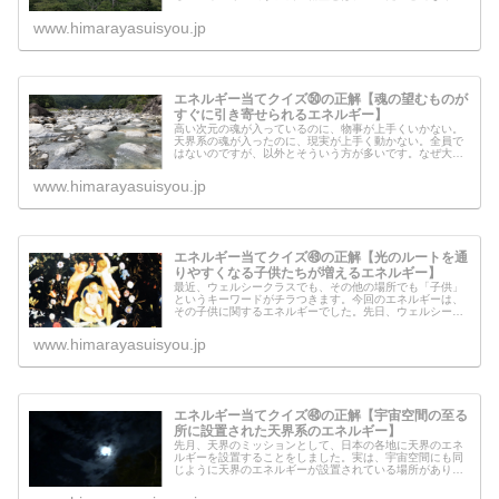
ージで見えたのでしょうか？いったい何の意味があって、
この精霊のエネルギーを流すことが...
www.himarayasuisyou.jp
エネルギー当てクイズ㊿の正解【魂の望むものが
すぐに引き寄せられるエネルギー】
高い次元の魂が入っているのに、物事が上手くいかない。
天界系の魂が入ったのに、現実が上手く動かない。全員で
はないのですが、以外とそういう方が多いです。なぜ大い
なる目的を持って、入れ物（潜在意識と表層意識）の中に
入ったのに、魂は上手くその目的を...
www.himarayasuisyou.jp
エネルギー当てクイズ㊾の正解【光のルートを通
りやすくなる子供たちが増えるエネルギー】
最近、ウェルシークラスでも、その他の場所でも「子供」
というキーワードがチラつきます。今回のエネルギーは、
その子供に関するエネルギーでした。先日、ウェルシーク
ラスでチャネリングをしてもらったのですが、生まれた時
から高い次元の魂が入る子供が増え...
www.himarayasuisyou.jp
エネルギー当てクイズ㊽の正解【宇宙空間の至る
所に設置された天界系のエネルギー】
先月、天界のミッションとして、日本の各地に天界のエネ
ルギーを設置することをしました。実は、宇宙空間にも同
じように天界のエネルギーが設置されている場所がありま
す。今回は、宇宙の至るところに設置された天界のエネル
ギーと、ここを繋げることが重要な...