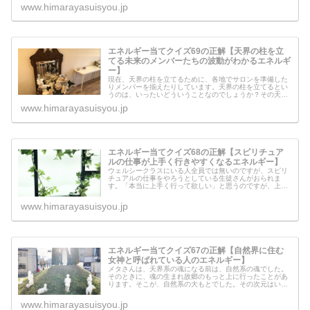
とはどのような内容だったのでしょ...
www.himarayasuisyou.jp
エネルギー当てクイズ69の正解【天界の柱を立
てる未来のメンバーたちの波動がわかるエネルギ
ー】
現在、天界の柱を立てるために、各地でサロンを準備した
りメンバーを揃えたりしています。天界の柱を立てるとい
うのは、いったいどういうことなのでしょうか？その天界
の柱を立てるにあたって、すごく重要なことがあります。
www.himarayasuisyou.jp
エネルギー当てクイズ68の正解【スピリチュア
ルの仕事が上手く行きやすくなるエネルギー】
ウェルシークラスにいる人全員では無いのですが、スピリ
チュアルの仕事をやろうとしている生徒さんがおられま
す。「本当に上手く行って欲しい」と思うのですが、上手
く行きそうな人と、なかなか難しそうな人がいます。スピ
の仕事が上手く行くために必要なこと...
www.himarayasuisyou.jp
エネルギー当てクイズ67の正解【自然界に住む
女神と呼ばれている人のエネルギー】
メタさんは、天界系の魂になる前は、自然系の魂でした。
そのときに、魂の生まれ故郷のもっと上に行ったことがあ
ります。そこが、自然系の大もとでした。その次元はいっ
たいどういう世界なのでしょうか？今回は、その世界に住
む「女神」と呼ばれている人がエネ...
www.himarayasuisyou.jp