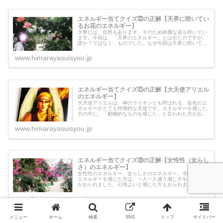
エネルギー当てクイズ㉒の正解【天界に咲いてい
るお花のエネルギー】
天界には、自然もあります。そのため綺麗な花も咲いてい
ます。今回は、「天界のエネルギー」とは出たのですが、
誰か？ではなく、ものでした。なぜ今回は天界に咲いてい
るお花のエネルギーが必要だったのでしょうか？これは上
がおこなっている実験の一つなのか...
www.himarayasuisyou.jp
エネルギー当てクイズ㉑の正解【大天使アリエル
のエネルギー】
大天使アリエルは、神のライオンとも呼ばれる、金色のエ
ネルギーがとても特徴的な天使です。エネルギーを感じた
方の中に、「動物的なものを感じた」と言われた方がおら
れましたが、ご名答です＾＾大天使アリエルからのメッセ
ージを受け取ったのですが、どんな...
www.himarayasuisyou.jp
エネルギー当てクイズ⑳の正解【女性性（女らし
さ）のエネルギー】
女性性のエネルギー、女らしさのエネルギー。今回のこの
エネルギーを感じた方は、一人一人違う感じ方をされた方
がおられました。心地よいと感じた方もおられましたが、
中には「苦しくて思わずページを閉じました」という方も
おられました。なぜ今回は、感じ方...
www.himarayasuisyou.jp
メニュー
ホーム
検索
SNS
トップ
サイドバー