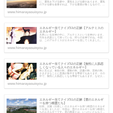
に、運気を下げる癖や、運気を上げる癖があります。運気
の下がる癖を改善すれば、下がる要因が無くなるので、本
当に良いですよね♪さて、今日は、そんな運気を下げる癖を
直すためのエネルギーを流してみま...
www.himarayasuisyou.jp
エネルギー当てクイズ53の正解【アルテミスの
エネルギー】
天界にいる女神の中に、アルテミスという女神がいます。
弓矢を武器として持っている、狩りの女神ですね。今回
は、このアルテミスがエネルギーを流してくれました。ア
ルテミスからのメッセージもあるので、ぜひ下を呼んでみ
てください。
www.himarayasuisyou.jp
エネルギー当てクイズ52の正解【無性に人肌恋
しくなっている人々のエネルギー】
秋と言えば、食欲の秋、運動の秋、読書の秋、芸術の秋、
さまざまなことに意識が集中する季節でもあります。その
中で、無性に人肌恋しくなる季節でもあります。なぜ人
は、このような感情になってしまうのでしょうか？今回こ
のエネルギーを流すに当たって、意味...
www.himarayasuisyou.jp
エネルギー当てクイズ51の正解【雲のエネルギ
ーを持つ精霊たち】
以前、太陽（日差し）のエネルギーを持つ精霊のエネルギ
ーを流しましたが、今回は、雲のエネルギーを持つ精霊た
ちのエネルギーです。雲の精霊とは、いったいどんなイメ