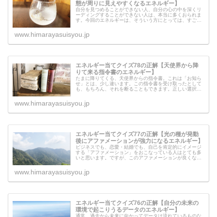
態が周りに見えやすくなるエネルギー】
自分を見つめることができない人、自分の心の中を深くリ
ーディングすることができない人は、本当に多くおられま
す。今回のエネルギーは、そういう方にとっては、すごく
心の状態が把握しやすくなるエネルギーかもしれません。
ただし、周りの反応によっては、自...
www.himarayasuisyou.jp
エネルギー当てクイズ78の正解【天使界から降
りて来る指令書のエネルギー】
たまに降りてくる、天使界からの指令書。これは「お知ら
せ」とは、少し違います。この指令書を受け取ったとして
も、もちろん、それを断ることもできます。正しい選択を
して行動を起こすと、天界レベルのありえない奇跡が起き
ますが、心の弱さに負けてしまうと...
www.himarayasuisyou.jp
エネルギー当てクイズ77の正解【光の種が発動
後にアファメーションが強力になるエネルギー】
ビジネスでも、恋愛・結婚でも、自己を肯定的にイメージ
する「アファメーション」をおこなっている人はとても多
いと思います。ですが、このアファメーションが良くない
影響を日本や世界に及ぼしていることも、知っておかなけ
ればいけません。闇の種が発動した...
www.himarayasuisyou.jp
エネルギー当てクイズ76の正解【自分の未来の
環境で起こりうるデータのエネルギー】
通常、過去から未来に向かってデータは流れているものな