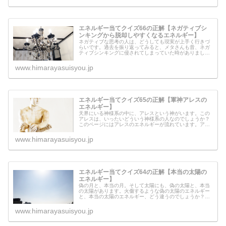
エネルギー当てクイズ66の正解【ネガティブシ
ンキングから脱却しやすくなるエネルギー】
ネガティブな思考の人は、どうしても現実が上手く行きづ
らいです。過去を振り返ってみると、メタさんも昔、ネガ
ティブシンキングに侵されてしまっていた時がありまし
た。ですが、今は何とかその思考パターンから抜け出し、
なんとか現実をスムーズに動かすこと...
www.himarayasuisyou.jp
エネルギー当てクイズ65の正解【軍神アレスの
エネルギー】
天界にいる神様系の中に、アレスという神がいます。この
アレスは、いったいどういう神様系の人なのでしょうか？
このページにはアレスのエネルギーが流れています。アレ
スから、このページを見ている人全員に伝えたいメッセー
ジもあるようです。
www.himarayasuisyou.jp
エネルギー当てクイズ64の正解【本当の太陽の
エネルギー】
偽の月と、本当の月。そして太陽にも、偽の太陽と、本当
の太陽があります。火傷するような偽の太陽のエネルギー
と、本当の太陽のエネルギー、どう違うのでしょうか？そ
のエネルギーの違いを感じてみてください。
www.himarayasuisyou.jp