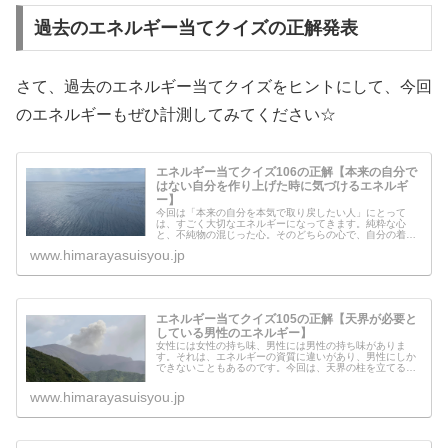
過去のエネルギー当てクイズの正解発表
さて、過去のエネルギー当てクイズをヒントにして、今回
のエネルギーもぜひ計測してみてください☆
エネルギー当てクイズ106の正解【本来の自分で
はない自分を作り上げた時に気づけるエネルギ
ー】
今回は「本来の自分を本気で取り戻したい人」にとって
は、すごく大切なエネルギーになってきます。純粋な心
と、不純物の混じった心。そのどちらの心で、自分の着る
服や、住む環境を作り上げるか？が、本来の自分ではない
www.himarayasuisyou.jp
自分を作り出さないためには、とても重...
エネルギー当てクイズ105の正解【天界が必要と
している男性のエネルギー】
女性には女性の持ち味、男性には男性の持ち味がありま
す。それは、エネルギーの資質に違いがあり、男性にしか
できないこともあるのです。今回は、天界の柱を立てるた
めに、天界が必要としている男性のエネルギーを流してみ
ました。天界が必要としている男性の...
www.himarayasuisyou.jp