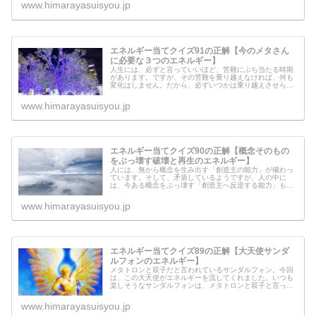
気づいてください。その不安に、魔...
www.himarayasuisyou.jp
エネルギー当てクイズ91の正解【今のメタさん
に必要な３つのエネルギー】
人生には、必ずと言っていいほど、苦難にぶち当たる時期
があります。ですが、その苦難を乗り越えなければ、何も
変化はしません。だから、必ずいつかは乗り越えさせられ
る出来事が勃発します。乗り越えるまで、何度も何度も、
訪れます。今回のエネルギーは、そ...
www.himarayasuisyou.jp
エネルギー当てクイズ90の正解【概念そのもの
をぶっ壊す破壊と再生のエネルギー】
人には、無から概念を生み出す「創造主の能力」が備わっ
ています。そして、矛盾しているようですが、人の中に
は、今ある概念をぶっ壊す「創造主へ反逆する能力」も備
わっているのです。なぜそのどちらの要素（能力）も備わ
っているのか？それは、作りっぱなし...
www.himarayasuisyou.jp
エネルギー当てクイズ89の正解【大天使サンダ
ルフォンのエネルギー】
メタトロンと双子だと言われているサンダルフォン。今回
は、この大天使がエネルギーを流してくれました。いつも
楽しそうなサンダルフォンは、メタトロンと双子と言って
も、まったく性格も違うし、似ても似つかない天使です。
そんな大天使サンダルフォンが、こ...
www.himarayasuisyou.jp