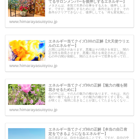
てるサロンメンバーを後押しするエネルギー】
メタさんは、本気で天界の仕事をする人を、後押ししま
す。ですが、後押しするためには、条件があります。その
条件がクリアできないと、後押ししても「何も変化無し」
の結果に終わる可能性があるからです。効果的に良い結果
に結びつけるには、サポートされる側...
www.himarayasuisyou.jp
エネルギー当てクイズ100の正解【大天使ウリエ
ルのエネルギー】
人間には弱さがあります。悪魔はその弱さを肯定し、闇の
正当性を助長させます。悪魔に弱さを肯定された人間は、
心の中の闇が発動し、闇のエネルギーで世界を作って行き
ます。心の中が闇に覆われている時は、闇側の目で自分を
見ているため、「弱い状態は正当性...
www.himarayasuisyou.jp
エネルギー当てクイズ99の正解【魅力の種を開
花させるために】
心の中には、その人の魅力の種があります。それは、光の
種の一種でもあります。その魅力の種がすくすく育ち、花
が咲くと、地球に生きることが楽しくてたまらなくなりま
す。そんな、魅力の種を育てるためのヒントが書かれてあ
りますので、ご覧ください。
www.himarayasuisyou.jp
エネルギー当てクイズ98の正解【本当の自己肯
定をできるようになるエネルギー】
自己肯定とは、自分を認めることです。ですが、自分の中