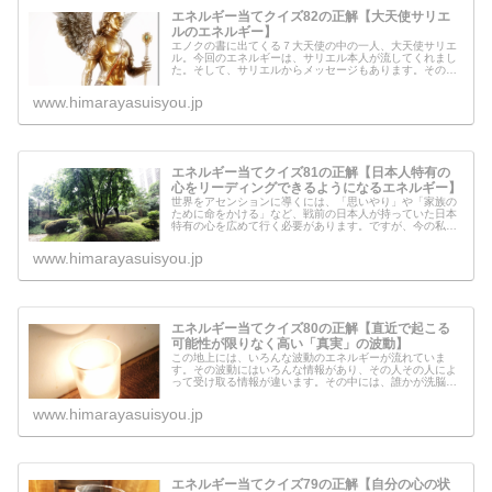
エネルギー当てクイズ82の正解【大天使サリエ
ルのエネルギー】
エノクの書に出てくる７大天使の中の一人、大天使サリエ
ル。今回のエネルギーは、サリエル本人が流してくれまし
た。そして、サリエルからメッセージもあります。その内
容は「自分の中の核」と「言葉の影響力」について。気に
なる方はぜひ読んでみてください。
www.himarayasuisyou.jp
エネルギー当てクイズ81の正解【日本人特有の
心をリーディングできるようになるエネルギー】
世界をアセンションに導くには、「思いやり」や「家族の
ために命をかける」など、戦前の日本人が持っていた日本
特有の心を広めて行く必要があります。ですが、今の私達
は、その心を知りません。教えてもらっていないからで
す。世界に広める前にまずやるべきこ...
www.himarayasuisyou.jp
エネルギー当てクイズ80の正解【直近で起こる
可能性が限りなく高い「真実」の波動】
この地上には、いろんな波動のエネルギーが流れていま
す。その波動にはいろんな情報があり、その人その人によ
って受け取る情報が違います。その中には、誰かが洗脳を
する目的で作った偽物の情報をキャッチする人もいます。
なぜそういう情報を取り入れてしまう...
www.himarayasuisyou.jp
エネルギー当てクイズ79の正解【自分の心の状