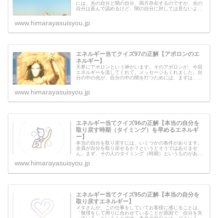
には、光の自分と闇の自分、両方存在するのですが、光の
自分は喜んで認めるけど、闇の自分に対しては見ないよう
にしたり否定しがちになります。それはなぜなのでしょ
う？色んな自分がいることを認めるこ...
www.himarayasuisyou.jp
エネルギー当てクイズ97の正解【アポロンのエ
ネルギー】
天界にアポロンという神がいます。そのアポロンが、今回
エネルギーを流してくれて、メッセージもくれました。自
分の中の光が、自分の中の闇を打つためには、まずは、自
分の中にある光と闇を見極め、しかり区別していくこと。
癌の摘出するときに「どれが癌なの...
www.himarayasuisyou.jp
エネルギー当てクイズ96の正解【本当の自分を
取り戻す時期（タイミング）を早めるエネルギ
ー】
本当の自分を取り戻すには、いくつかの条件があります。
全員が自分を取り戻せるか？というとそうではありませ
ん。まず、その人のタイミング（時期）というものがあ
り、その時期が到来する必要があります。ただ、そのタイ
www.himarayasuisyou.jp
ミング（時期）は、どうしようも無いこ...
エネルギー当てクイズ95の正解【本当の自分を
取り戻すエネルギー】
メタさんが、この仕事をしていてお客様に感じることは、
「無理をして周りに合わせていることが原因で、自分を失