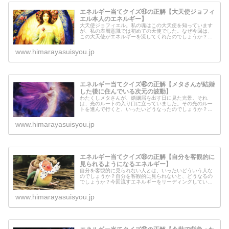
エネルギー当てクイズ㊶の正解【大天使ジョフィ
エル本人のエネルギー】
大天使ジョフィエル。私の魂はこの大天使を知っています
が、私の表層意識では初めての天使でした。なぜ今回は、
この大天使がエネルギーを流してくれたのでしょうか？大
天使ジョフィエル本人からメッセージもありますので、読
んでみてください。
www.himarayasuisyou.jp
エネルギー当てクイズ㊵の正解【メタさんが結婚
した後に住んでいる次元の波動】
わたくしメタさんが、婚姻届を出す日に見た光景。それ
は、光のルートの入り口に立っていました。その光のルー
トを進んで行くと、いったいどうなったのでしょうか？今
回は、結婚後にわたしと妻が住んでいる次元、「光のルー
ト」の波動を感じていただければと思...
www.himarayasuisyou.jp
エネルギー当てクイズ㊴の正解【自分を客観的に
見られるようになるエネルギー】
自分を客観的に見られない人とは、いったいどういう人な
のでしょうか？自分を客観的に見られないと、どうなるの
でしょうか？今回流すエネルギーをリーディングしている
時に、前回のエネルギー当てクイズに関係していることが
わかりました。口には出してくれな...
www.himarayasuisyou.jp