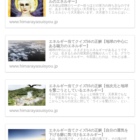
ルのエネルギー】
大天使は部隊のリーダー担うほどの実力の持ち主なのです
が、あまり有名ではない大天使もいます。その中の一人に
ラミエルという大天使がいます。大天使ラミエルとはいっ
たいどういう天使なのでしょうか？ラミエルからのメッセ
ージもリーディングしてみましたの...
www.himarayasuisyou.jp
エネルギー当てクイズ56の正解【地球の中心に
ある磁力のエネルギー】
地球の中心には、さまざまなエネルギーがあるようです。
１つは、生きるための現実的な情報が入ってくる、グラウ
ンディングのエネルギー。今回流したのは、それとは違う
エネルギー「地球の中心にある磁力のエネルギー」です。
このエネルギーは、どういった情報...
www.himarayasuisyou.jp
エネルギー当てクイズ55の正解【他次元と地球
を繋ごうとしているエネルギー】
今回のエネルギーは、ちょっと特殊です。天界系でもな
く、宇宙系でもなく、他次元。地球に似た次元があり、そ
こからこちらの次元に対して「ラインを繋げたい」という
ことでした。だけど実は、これも天界が関わるミッション
の一つのようです。
www.himarayasuisyou.jp
エネルギー当てクイズ54の正解【自分の運気を
下げる癖に気づけるエネルギー】
人は、癖の塊です。メタさんも癖の塊です。その塊の中