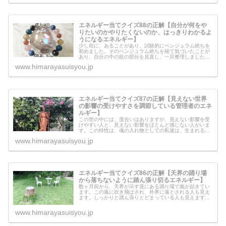
エネルギー当てクイズ88の正解【自分が何をや
りたいのかやりたくないのか、はっきりわかるよ
うになるエネルギー】
少し前に、あることがあり、試験的にペンジュラム絶ちを
初めました。そのペンジュラム絶ちを経て気づいたことが
あり、自分の中の欲の部分を見直し、一旦整理しました。
その中で、自分が何をやりたいのかやりたくないのか、は
www.himarayasuisyou.jp
っきりわかるようになる必要があり...
エネルギー当てクイズ87の正解【見えない世界
の影響の受けやすさを調節している管理者のエネ
ルギー】
この世の中には、度合いはありますが、見えない影響を受
けやすい人と、見えない影響をほとんど感じない人がいま
す。この特性は、魂の入れ物としての私達は、生まれる前
からその感覚を調整されて生まれて来ているようです。そ
www.himarayasuisyou.jp
の感覚を調整している管理者がいる...
エネルギー当てクイズ86の正解【天界の踊り場
から落ちないように踏ん張り切るエネルギー】
数ヶ月前から、天界が示す道にある踊り場で嵐が起きてい
ます。この嵐に吹き飛ばされ、外界に落とされる人も見え
ます。しっかりと踏ん張りとどまっている人も見えます。
この嵐に吹き飛ばされないようにするためには、いったい
どうすれば良いのでしょうか？
www.himarayasuisyou.jp