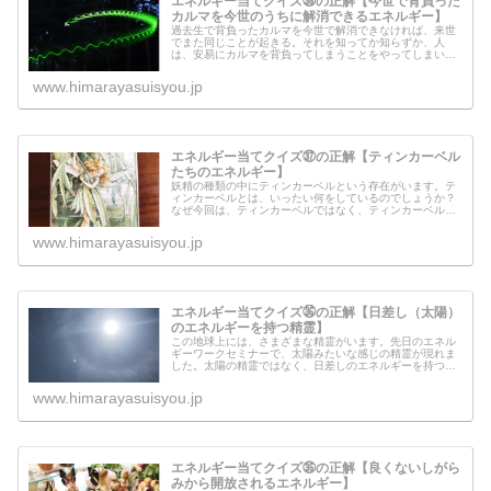
エネルギー当てクイズ㊳の正解【今世で背負った
カルマを今世のうちに解消できるエネルギー】
過去生で背負ったカルマを今世で解消できなければ、来世
でまた同じことが起きる。それを知ってか知らずか、人
は、安易にカルマを背負ってしまうことをやってしまいま
す。それはわたしも気をつけているところです。ですが、
間違ってやってしまったことを今世の...
www.himarayasuisyou.jp
エネルギー当てクイズ㊲の正解【ティンカーベル
たちのエネルギー】
妖精の種類の中にティンカーベルという存在がいます。テ
ィンカーベルとは、いったい何をしているのでしょうか？
なぜ今回は、ティンカーベルではなく、ティンカーベルた
ちなのでしょうか？ティンカーベルから人間界に住む人達
に伝えたいこともあるようなので、...
www.himarayasuisyou.jp
エネルギー当てクイズ㊱の正解【日差し（太陽）
のエネルギーを持つ精霊】
この地球上には、さまざまな精霊がいます。先日のエネル
ギーワークセミナーで、太陽みたいな感じの精霊が現れま
した。太陽の精霊ではなく、日差しのエネルギーを持つ精
霊とはいったいどのような精霊なのでしょうか？天使もそ
うなのですが、要するに持っている...
www.himarayasuisyou.jp
エネルギー当てクイズ㉟の正解【良くないしがら
みから開放されるエネルギー】