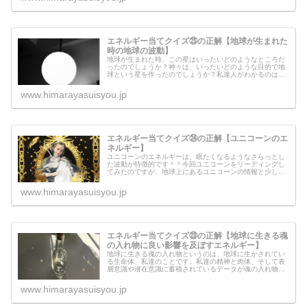
エネルギー当てクイズ㉕の正解【地球が生まれた
時の地球の波動】
地球が生まれた時、この星はいったいどのようなところだ
ったのでしょうか？神々は、いったいどのような目的で地
球という星を作ったのでしょうか？私達人がわかるのは、
表層意識で解釈できる範囲。神々が動かしている地球とい
うものは、私達の表層意識では解釈...
www.himarayasuisyou.jp
エネルギー当てクイズ㉔の正解【ユニコーンのエ
ネルギー】
ユニコーンのエネルギーは、眠たくなるようなさらっとし
た波動が特徴的です＾＾今回ユニコーンをリーディングし
てみたのですが、地球上にあるユニコーンの情報と少し違
いました。ユニコーンとは、いったいどういう生き物なの
でしょうか？ユニコーンからメッセ...
www.himarayasuisyou.jp
エネルギー当てクイズ㉓の正解【地球に生きる魂
の入れ物に良い影響を及ぼすエネルギー】
地球に生きる魂の入れ物というのは、地球に生かされてい
る生命体、私達のことです。私達の精神と肉体、そして表
層意識や潜在意識に蓄積されているデータが魂の入れ物に
なります。天界系の魂も、地球に生きる私達の中で「どの
入れ物が自分の使命が果たせるのか...
www.himarayasuisyou.jp