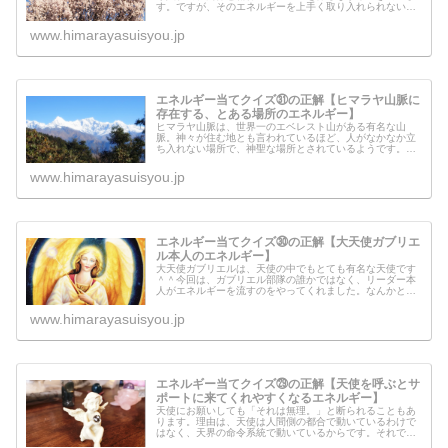
す。ですが、そのエネルギーを上手く取り入れられない人
もいて、肉体と精神のバランスを崩して病気になってしま
うようです。今回のエネルギーは、...
www.himarayasuisyou.jp
エネルギー当てクイズ㉛の正解【ヒマラヤ山脈に
存在する、とある場所のエネルギー】
ヒマラヤ山脈は、世界一のエベレスト山がある有名な山
脈。神々が住む地とも言われているほど、人がなかなか立
ち入れない場所で、神聖な場所とされているようです。今
回のエネルギーは、ヒマラヤ山脈のとある場所のエネルギ
ーを流してみたのですが、いったいど...
www.himarayasuisyou.jp
エネルギー当てクイズ㉚の正解【大天使ガブリエ
ル本人のエネルギー】
大天使ガブリエルは、天使の中でもとても有名な天使です
＾＾今回は、ガブリエル部隊の誰かではなく、リーダー本
人がエネルギーを流すのをやってくれました。なんかとて
も重要なメッセージがあるということなので、このページ
の下に書いてみました。「みんなに...
www.himarayasuisyou.jp
エネルギー当てクイズ㉙の正解【天使を呼ぶとサ
ポートに来てくれやすくなるエネルギー】
天使にお願いしても「それは無理。」と断られることもあ
ります。理由は、天使は人間側の都合で動いているわけで
はなく、天界の命令系統で動いているからです。それで
は、天使がサポートしてくれる場合とは、いったいどんな