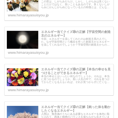
この世は、しがらみだらけ。しかし、しがらみは良くない
ことだけではなく、良いこともあるのです。良くないしが
らみにがんじがらめになっている人の特徴とは、どんなタ
イプの人なのでしょうか？今回のエネルギーは、良くない
しがらみから開放され自由になるた...
www.himarayasuisyou.jp
エネルギー当てクイズ㉞の正解【宇宙空間の創造
主のエネルギー】
今回、エネルギーを流してくれたのは創造主系の人でし
た。なぜ宇宙空間という概念を作った創造主がエネルギー
を流してくれるのでしょうか？宇宙空間の創造主からのメ
ッセージもあります。天界の仕事を担っている人は、勇気
づけられるメッセージなので読んでみ...
www.himarayasuisyou.jp
エネルギー当てクイズ㉝の正解【本当の幸せを見
つけることができるエネルギー】
本当の幸せとはいったい何なのでしょうか。それは、本当
に見つかるのでしょうか。長い人生の中で、それを見つけ
てから亡くなる人もいれば、それが見つからずに亡くなる
人もいるのかもしれません。今回のエネルギーはサポート
のエネルギー。幸せになるための前...
www.himarayasuisyou.jp
エネルギー当てクイズ㉜の正解【鈍った体を動か
したくなるエネルギー】
人間は、無意識のうちにある必要なエネルギーを体内に取
り入れて、肉体と精神のバランスを保ちながら生きていま