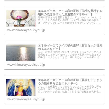
エネルギー当てクイズ㊹の正解【記憶を蓄積する
場所の概念を作った創造主のエネルギー】
記憶が蓄積される場所と言えば、アカシックレコード。で
すが、今回の創造主が作り出した記憶が蓄積される場所
は、アカシックレコードとは違うようです。いったい、そ
こにはどのような情報が蓄積されているのでしょうか？？
記憶を蓄積する場所の概念を作った創...
www.himarayasuisyou.jp
エネルギー当てクイズ㊸の正解【盲目な人が目覚
めるエネルギー】
人は、なぜ盲目になってしまうのでしょうか？どうすれば
目覚めることができるのでしょうか？世界を作り上げてい
るのは、一人ひとりの意志。目に見えないエネルギーだけ
では世界は変わらないことを理解しているからこそ、一人
ひとりが目覚めて欲しいのです。
www.himarayasuisyou.jp
エネルギー当てクイズ㊷の正解【執着してしまう
心の鎖を断ち切るエネルギー】
人は、なぜ執着をしてしまうのでしょうか？執着心で得た
ものは、本当にその人の中を満たしてくれるのでしょう
か？このページには、執着してしまう心の鎖を断ち切るエ
ネルギーが流れていますが、渡せるのはアイテムだけ。ま
ずは、自分の中にある、本当に大切に...
www.himarayasuisyou.jp