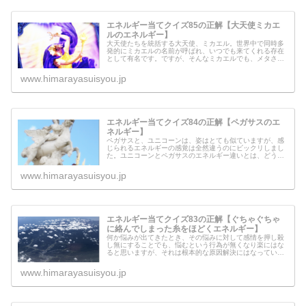
エネルギー当てクイズ85の正解【大天使ミカエ
ルのエネルギー】
大天使たちを統括する大天使、ミカエル。世界中で同時多
発的にミカエルの名前が呼ばれ、いつでも来てくれる存在
として有名です。ですが、そんなミカエルでも、メタさん
のところにはなかなか来てくれませんでした。そんな中、
今回ミカエル本体がここにエネルギ...
www.himarayasuisyou.jp
エネルギー当てクイズ84の正解【ペガサスのエ
ネルギー】
ペガサスと、ユニコーンは、姿はとても似ていますが、感
じられるエネルギーの感覚は全然違うのにビックリしまし
た。ユニコーンとペガサスのエネルギー違いとは、どう違
うのでしょうか？ペガサスの住む次元とは、いったいどう
いう次元なのでしょうか？そして、...
www.himarayasuisyou.jp
エネルギー当てクイズ83の正解【ぐちゃぐちゃ
に絡んでしまった糸をほどくエネルギー】
何か悩みが出てきたとき、その悩みに対して感情を押し殺
し無にすることでも、悩むという行為が無くなり楽にはな
ると思いますが、それは根本的な原因解決にはなっていま
せん。悩みが出てくるということは、ある意味「その事象
に対して対処のほどこしようが見つ...
www.himarayasuisyou.jp