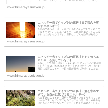
っている」ということです。本当の自分とは、どういうも
のなのでしょう？実はメタさんも、今現在この部分を格闘
中です。４０歳になって、ようやく...
www.himarayasuisyou.jp
エネルギー当てクイズ94の正解【固定観念を溶
かすエネルギー】
今回のエネルギーは、天界にいるあの人が渡してくれたエ
ネルギーです。このエネルギー、実は最初はメタさんに渡
されたのがきっかけです。最初は、どんな効果があるかも
わからずにこのエネルギー（液体）を飲みました。する
と、自分の中で何かが起っていました...
www.himarayasuisyou.jp
エネルギー当てクイズ93の正解【あえて何もエ
ネルギーを流していない】
今回は、2020年一発目のエネルギー当てクイズの正解発表
でした！多分、2020年をスタートするにあたって、年始一
発目に必要なことが、今回の正解発表に関係することはな
いかな？と感じています。リーディングで出てきたキーワ
ードは、「2020年」「...
www.himarayasuisyou.jp
エネルギー当てクイズ92の正解【正解を求めす
ぎている自分に気づけるエネルギー】
人は不安になるとき、正解・不正解をひたすら求めてしま
いがちです。なぜ不安になるのか？それは、自分や相手を
信じることができないからです。正解を求め過ぎてしまう
ときは、自分の中がものすごく不安定になっていることに