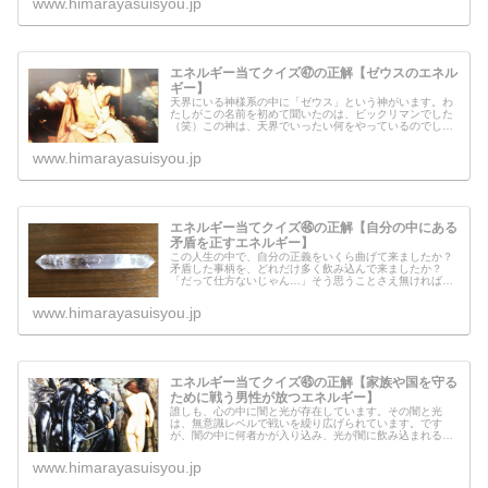
www.himarayasuisyou.jp
エネルギー当てクイズ㊼の正解【ゼウスのエネル
ギー】
天界にいる神様系の中に「ゼウス」という神がいます。わ
たしがこの名前を初めて聞いたのは、ビックリマンでした
（笑）この神は、天界でいったい何をやっているのでしょ
うか？ゼウスからのメッセージもあるので、ぜひ読んでみ
てください。
www.himarayasuisyou.jp
エネルギー当てクイズ㊻の正解【自分の中にある
矛盾を正すエネルギー】
この人生の中で、自分の正義をいくら曲げて来ましたか？
矛盾した事柄を、どれだけ多く飲み込んで来ましたか？
「だって仕方ないじゃん…」そう思うことさえ無ければ、
心の中はもっと楽でいられるのかもしれません。
www.himarayasuisyou.jp
エネルギー当てクイズ㊺の正解【家族や国を守る
ために戦う男性が放つエネルギー】
誰しも、心の中に闇と光が存在しています。その闇と光
は、無意識レベルで戦いを繰り広げられています。です
が、闇の中に何者かが入り込み、光が闇に飲み込まれるこ
とがあるのです。下に、自分の中の闇に飲み込まれないた
めのヒントも書いてありますので、そこ...
www.himarayasuisyou.jp