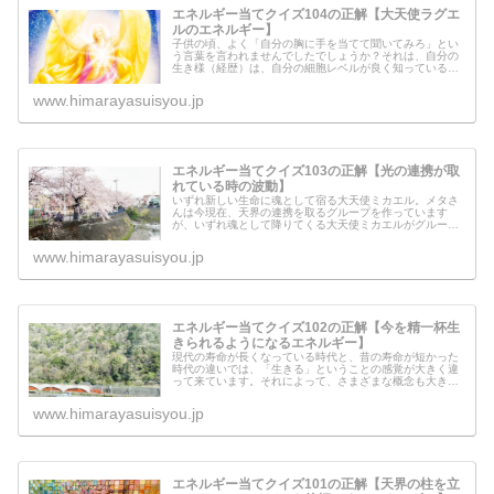
エネルギー当てクイズ104の正解【大天使ラグエ
ルのエネルギー】
子供の頃、よく「自分の胸に手を当てて聞いてみろ」とい
う言葉を言われませんでしたでしょうか？それは、自分の
生き様（経歴）は、自分の細胞レベルが良く知っているか
らです。生き様は、誤魔化せません。誰かが見ています。
今回、大天使ラグエルがメッセージ...
www.himarayasuisyou.jp
エネルギー当てクイズ103の正解【光の連携が取
れている時の波動】
いずれ新しい生命に魂として宿る大天使ミカエル。メタさ
んは今現在、天界の連携を取るグループを作っています
が、いずれ魂として降りてくる大天使ミカエルがグループ
の中心に据える心となる、その土台を作っている状態で
す。メタさんの使命は、そんな光の連携...
www.himarayasuisyou.jp
エネルギー当てクイズ102の正解【今を精一杯生
きられるようになるエネルギー】
現代の寿命が長くなっている時代と、昔の寿命が短かった
時代の違いでは、「生きる」ということの感覚が大きく違
って来ています。それによって、さまざまな概念も大きく
変わってきたのだと思います。今の時代とは違い、生きる
時間が短かった時代の人たちは、ど...
www.himarayasuisyou.jp
エネルギー当てクイズ101の正解【天界の柱を立