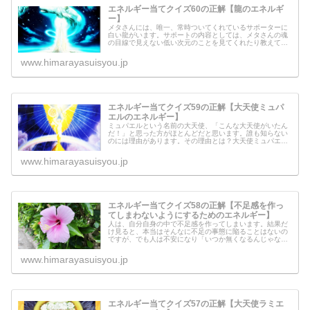
エネルギー当てクイズ60の正解【龍のエネルギ
ー】
メタさんには、唯一、常時ついてくれているサポーターに
白い龍がいます。サポートの内容としては、メタさんの魂
の目線で見えない低い次元のことを見てくれたり教えてく
れたり、そして動かしてくれたりと、色んな手助けしてく
れます。なぜ龍は、低い次元のこと...
www.himarayasuisyou.jp
エネルギー当てクイズ59の正解【大天使ミュパ
エルのエネルギー】
ミュパエルという名前の大天使、「こんな大天使がいたん
だ！」と思った方がほとんどだと思います。誰も知らない
のには理由があります。その理由とは？大天使ミュパエル
からの熱いメッセージもあるので、ご覧ください。
www.himarayasuisyou.jp
エネルギー当てクイズ58の正解【不足感を作っ
てしまわないようにするためのエネルギー】
人は、自分自身の中で不足感を作ってしまいます。結果だ
け見ると、本当はそんなに不足の事態に陥ることはないの
ですが、でも人は不安になり「いつか無くなるんじゃない
だろうか？」という感覚に襲われます。今回は、自分の中
に不足感を作らないようにするため...
www.himarayasuisyou.jp
エネルギー当てクイズ57の正解【大天使ラミエ