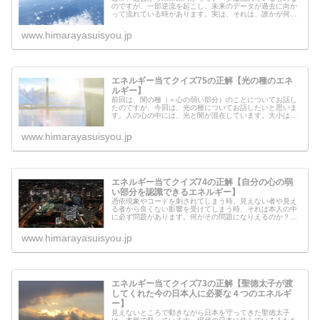
のですが、一部逆流を起こし、未来のデータが過去に向か
って流れている時があります。実は、それは、誰かが何か
の目的のために意図的におこなっています。それはいった
い誰なのでしょう？受け取るべき未...
www.himarayasuisyou.jp
エネルギー当てクイズ75の正解【光の種のエネ
ルギー】
前回は、闇の種（＝心の弱い部分）のことについてお話し
たのですが、今回は、光の種についてお話したいと思いま
す。人の心の中には、光と闇が混在しています。大小はあ
りますが、誰でも闇を持っているのです。光の種が発動す
るのか、闇の種が発動するのかによ...
www.himarayasuisyou.jp
エネルギー当てクイズ74の正解【自分の心の弱
い部分を認識できるエネルギー】
憑依現象やコードを刺されてしまう時、見えない者や見え
る者から良くない影響を受けてしまう時、それは本人の中
に必ず問題があります。何がその問題になりえるのか？と
いうと、心の弱さ（＝闇の種）があるからです。人の心の
中には、光を大きくする光の種があ...
www.himarayasuisyou.jp
エネルギー当てクイズ73の正解【聖徳太子が渡
してくれた今の日本人に必要な４つのエネルギ
ー】
見えないところで動きながら日本を守ってきた聖徳太子