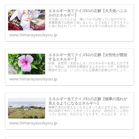
エネルギー当てクイズ63の正解【大天使ハニエ
ルのエネルギー】
大天使ハニエルとは、魂レベルでは知っているのですが、
表層意識では初めて会いました。とても白くてキラキラし
た光に包まれていて、そのエネルギーの清らかさに思わず
「美しい」と思ってしまいました。大天使ハニエルからの
メッセージもあるようです。上から...
www.himarayasuisyou.jp
エネルギー当てクイズ62の正解【女性性が開放
するエネルギー】
以前、女性性（女性らしさ）のエネルギーを流したのです
が、今回は、女性性を開放するエネルギーです。女性性が
開放するには、いったいどんな要素が必要なのでしょう
か？今回、わたしなりにリーディングした結果で、必要な
エネルギーをアレンジしてみました。...
www.himarayasuisyou.jp
エネルギー当てクイズ61の正解【物事の流れが
見えるようになるエネルギー】
物事の流れが見えなくなるときってありますよね。自分が
何の目的で今のことをやっているのか、自分がどこに向か
っているのか、わからなくなります。そんなとき、どうす
れば良いのでしょうか？メタさんなりにはなりますが、物
事の流れがよく見ることができるよ...
www.himarayasuisyou.jp