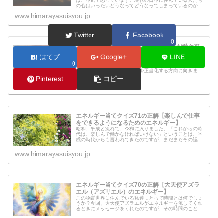
は、本気で怒っています。現代の日本に住んでいる人たち
の心はいったいどうなってどうなってしまっているのか。
日本に住む私達のその考え方や心あり方のせいで、近年中
www.himarayasuisyou.jp
に大変なことが起こるということを伝...
Twitter
Facebook
0
エネルギー当てクイズ72の正解【歪んだ愛や平
和のパワーが弱くなるエネルギー】
はてブ
Google+
LINE
この世の中は、愛に満ち溢れています。歪んだ愛も満ち溢
0
れています。歪んだ愛や、歪んだ平和への願い、歪んだ正
義によって、聖戦と呼び争いを正当化する方向に向きま
す。そのために、たくさんの争いが起き、関係の無い人た
Pinterest
コピー
ちまで巻き添えにします。今回流した...
www.himarayasuisyou.jp
エネルギー当てクイズ71の正解【楽しんで仕事
をできるようになるためのエネルギー】
昭和、平成と流れて、令和に入りました。「これからの時
代は、楽しんで働かなければいけない」ということは、平
成の時代からも言われてきたのですが、まだまだその認識
は弱かったように思います。ただ、令和の時代では、より
このエネルギー状態で稼ぐというこ...
www.himarayasuisyou.jp
エネルギー当てクイズ70の正解【大天使アズラ
エル（アズリエル）のエネルギー】
この物質世界に住んでいる私達にとって時間とは何でしょ
うか？今回、大天使アズラエルがエネルギーを流してくれ
るときにメッセージをくれたのですが、その時間のことに
ついて教えてくれました。アズラエルがくれたメッセージ