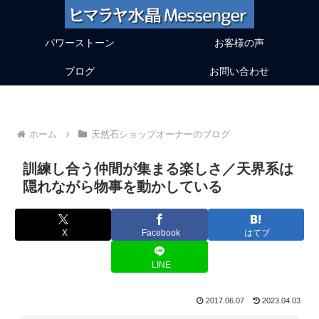
パワーストーン
お客様の声
ブログ
お問い合わせ
ホーム
天然石ショップオーナーのブログ
訓練し合う仲間が集まる楽しさ／天界系は
隠れながら物事を動かしている
X
Facebook
はてブ
LINE
2017.06.07
2023.04.03