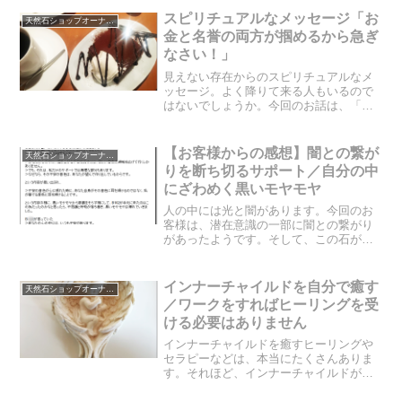
は、そんな運気を下げる癖を直すための
スピリチュアルなメッセージ「お
天然石ショップオーナーのブログ
エネルギーを流してみま...
金と名誉の両方が掴めるから急ぎ
なさい！」
見えない存在からのスピリチュアルなメ
ッセージ。よく降りて来る人もいるので
はないでしょうか。今回のお話は、「お
金と名誉が掴めます！でも時間切れにな
りそうです！」というメッセージが降り
てきた人のお話をしてみたいと思いま
【お客様からの感想】闇との繋が
天然石ショップオーナーのブログ
す。スピリチュアルなメッセ...
りを断ち切るサポート／自分の中
にざわめく黒いモヤモヤ
人の中には光と闇があります。今回のお
客様は、潜在意識の一部に闇との繋がり
があったようです。そして、この石がサ
ポートしに来てくれました。その石起こ
しの内容を見るやいなや、お客様の中に
「バレた！」という気持ちが湧き上がっ
インナーチャイルドを自分で癒す
天然石ショップオーナーのブログ
てきたということです。そ...
／ワークをすればヒーリングを受
ける必要はありません
インナーチャイルドを癒すヒーリングや
セラピーなどは、本当にたくさんありま
す。それほど、インナーチャイルドが原
因で困っている人が多いのでしょう。私
のインナーチャイルドを癒す方法は、ち