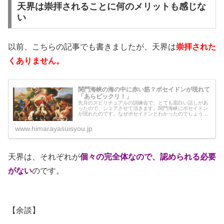
天界は崇拝されることに何のメリットも感じな
い
以前、こちらの記事でも書きましたが、天界は
崇拝された
くありません。
関門海峡の海の中に赤い筋？ポセイドンが現れて
「あらビックリ！」
先月のスピリチュアルの訓練会で、とても面白い話しがあ
ったので、シェアさせて頂きます。関門海峡にポセイドン
が現れたのです。なぜポセイドンとわかったのでしょう
か？ポセイドンと話しもしてみましたので、下に書いてみ
ます＾＾
www.himarayasuisyou.jp
天界は、それぞれが
個々の完全体なので、認められる必要
がない
のです。
【余談】