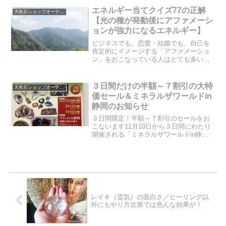
ょっと違います。自分で癒す方法なの
エネルギー当てクイズ77の正解
天然石ショップオーナーのブログ
で、やり方は簡単で、そして...
【光の種が発動後にアファメーシ
ョンが強力になるエネルギー】
ビジネスでも、恋愛・結婚でも、自己を
肯定的にイメージする「アファメーショ
ン」をおこなっている人はとても多いと
思います。ですが、このアファメーショ
ンが良くない影響を日本や世界に及ぼし
ていることも、知っておかなければいけ
３日間だけの半額～７割引の大特
天然石ショップオーナーのブログ
ません。闇の種が発動した...
価セール＆ミネラルザワールドin
静岡のお知らせ
３日間限定！半額～７割引のセールをお
こないます11月10日から３日間にわたり
開催される「ミネラルザワールドin静
岡 秋の天然石祭り」に出展させて頂き
ます。そこで、この３日間だけ、当サイ
トでも半額から７割引の大特価セールを
おこないたいと思いま...
レイキ（霊気）の面白さ／ヒーリング以
外にもやり方次第では色んな効果が！