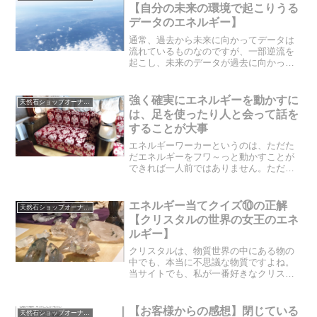
と思って読んでみてくださ...
【自分の未来の環境で起こりうる
データのエネルギー】
通常、過去から未来に向かってデータは
流れているものなのですが、一部逆流を
起こし、未来のデータが過去に向かって
流れている時があります。実は、それ
は、誰かが何かの目的のために意図的に
おこなっています。それはいったい誰な
強く確実にエネルギーを動かすに
天然石ショップオーナーのブログ
のでしょう？受け取るべき未...
は、足を使ったり人と会って話を
することが大事
エネルギーワーカーというのは、ただた
だエネルギーをフワ～っと動かすことが
できれば一人前ではありません。ただ単
にエネルギーを動かすことは、エネルギ
ーワークセミナーを受ければ、誰だって
できます。では、一人前のエネルギーワ
エネルギー当てクイズ⑩の正解
天然石ショップオーナーのブログ
ーカーは、どういうことを...
【クリスタルの世界の女王のエネ
ルギー】
クリスタルは、物質世界の中にある物の
中でも、本当に不思議な物質ですよね。
当サイトでも、私が一番好きなクリスタ
ル、「ヒマラヤ水晶」を取り扱っており
ます。クリスタルの人間界での役目とは
いったい、何なのでしょうか？クリスタ
【お客様からの感想】閉じている
天然石ショップオーナーのブログ