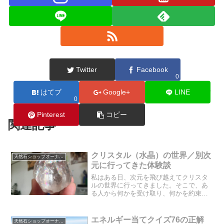
Twitter
Facebook
0
はてブ
Google+
LINE
小濱
0
Pinterest
コピー
関連記事
クリスタル（水晶）の世界／別次
天然石ショップオーナーのブログ
元に行ってきた体験談
私はある日、次元を飛び越えてクリスタ
ルの世界に行ってきました。そこで、あ
る人から何かを受け取り、何かを約束し
ました。受け取ったものとは何だったの
でしょうか？誰と何を約束したのでしょ
うか？不確かな出来事なので、夢物語だ
エネルギー当てクイズ76の正解
天然石ショップオーナーのブログ