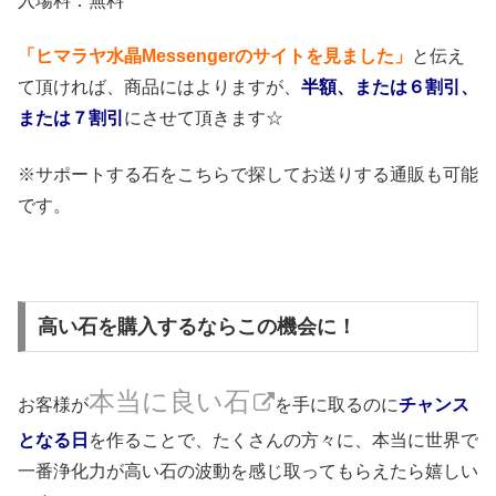
入場料：無料
「ヒマラヤ水晶
Messenger
のサイトを見ました」
と伝え
て頂ければ、商品にはよりますが、
半額、または６割引、
または７割引
にさせて頂きます☆
※サポートする石をこちらで探してお送りする通販も可能
です。
高い石を購入するならこの機会に！
本当に良い石
お客様が
を手に取るのに
チャンス
となる日
を作ることで、たくさんの方々に、本当に世界で
一番浄化力が高い石の波動を感じ取ってもらえたら嬉しい