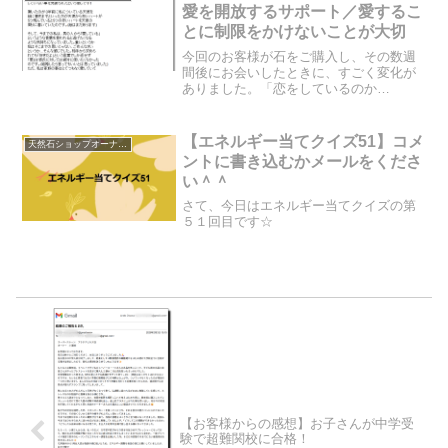
ルの世界に住んでいる女王...
愛を開放するサポート／愛するこ
とに制限をかけないことが大切
今回のお客様が石をご購入し、その数週
間後にお会いしたときに、すごく変化が
ありました。「恋をしているのか
な？？」と思うくらい、すごく女性性の
波動が溢れ出ていました。石のサポート
はここまで人の印象を変えるのか…とび
【エネルギー当てクイズ51】コメ
天然石ショップオーナーのブログ
っくりした出来事でした＾＾お客...
ントに書き込むかメールをくださ
い＾＾
さて、今日はエネルギー当てクイズの第
５１回目です☆
【お客様からの感想】お子さんが中学受
験で超難関校に合格！