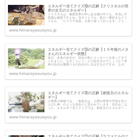
エネルギー当てクイズ⑩の正解【クリスタルの世
界の女王のエネルギー】
クリスタルは、物質世界の中にある物の中でも、本当に不
思議な物質ですよね。当サイトでも、私が一番好きなクリ
スタル、「ヒマラヤ水晶」を取り扱っております。クリス
タルの人間界での役目とはいったい、何なのでしょうか？
クリスタルの世界に住んでいる女王...
www.himarayasuisyou.jp
エネルギー当てクイズ⑨の正解【１５年後のメタ
さんのエネルギー状態】
先日、未来の自分が、現在の私にメッセージを送ってきて
くれました。なぜこういうことが起きるのでしょうか？未
来の自分は幾通りもの自分がいるはずなのですが、なぜ限
定された未来の自分が来てくれるのでしょうか？自分が進
んでいる方向の未来の自分との繋が...
www.himarayasuisyou.jp
エネルギー当てクイズ⑧の正解【創造主のエネル
ギー】
人間界の情報では、「創造主は、人間や世界や宇宙を作り
上げた神」のような存在だと言われています。先日おこな
った、エネルギー当てクイズでは、創造主のエネルギーを
流してみました。創造主とはいったいどんなものを作り出
す人なのでしょうか？人間界に落ち...
www.himarayasuisyou.jp
エネルギー当てクイズ⑦の正解【ラファエルのエ