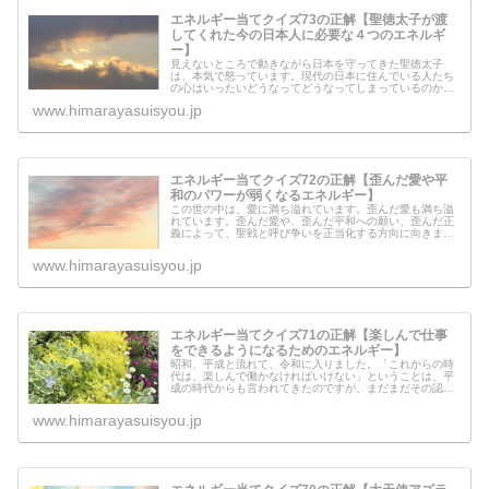
エネルギー当てクイズ73の正解【聖徳太子が渡
してくれた今の日本人に必要な４つのエネルギ
ー】
見えないところで動きながら日本を守ってきた聖徳太子
は、本気で怒っています。現代の日本に住んでいる人たち
の心はいったいどうなってどうなってしまっているのか。
日本に住む私達のその考え方や心あり方のせいで、近年中
www.himarayasuisyou.jp
に大変なことが起こるということを伝...
エネルギー当てクイズ72の正解【歪んだ愛や平
和のパワーが弱くなるエネルギー】
この世の中は、愛に満ち溢れています。歪んだ愛も満ち溢
れています。歪んだ愛や、歪んだ平和への願い、歪んだ正
義によって、聖戦と呼び争いを正当化する方向に向きま
す。そのために、たくさんの争いが起き、関係の無い人た
ちまで巻き添えにします。今回流した...
www.himarayasuisyou.jp
エネルギー当てクイズ71の正解【楽しんで仕事
をできるようになるためのエネルギー】
昭和、平成と流れて、令和に入りました。「これからの時
代は、楽しんで働かなければいけない」ということは、平
成の時代からも言われてきたのですが、まだまだその認識
は弱かったように思います。ただ、令和の時代では、より
このエネルギー状態で稼ぐというこ...
www.himarayasuisyou.jp