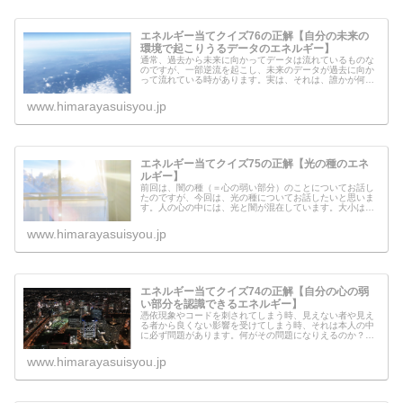
エネルギー当てクイズ76の正解【自分の未来の
環境で起こりうるデータのエネルギー】
通常、過去から未来に向かってデータは流れているものな
のですが、一部逆流を起こし、未来のデータが過去に向か
って流れている時があります。実は、それは、誰かが何か
の目的のために意図的におこなっています。それはいった
い誰なのでしょう？受け取るべき未...
www.himarayasuisyou.jp
エネルギー当てクイズ75の正解【光の種のエネ
ルギー】
前回は、闇の種（＝心の弱い部分）のことについてお話し
たのですが、今回は、光の種についてお話したいと思いま
す。人の心の中には、光と闇が混在しています。大小はあ
りますが、誰でも闇を持っているのです。光の種が発動す
るのか、闇の種が発動するのかによ...
www.himarayasuisyou.jp
エネルギー当てクイズ74の正解【自分の心の弱
い部分を認識できるエネルギー】
憑依現象やコードを刺されてしまう時、見えない者や見え
る者から良くない影響を受けてしまう時、それは本人の中
に必ず問題があります。何がその問題になりえるのか？と
いうと、心の弱さ（＝闇の種）があるからです。人の心の
中には、光を大きくする光の種があ...
www.himarayasuisyou.jp