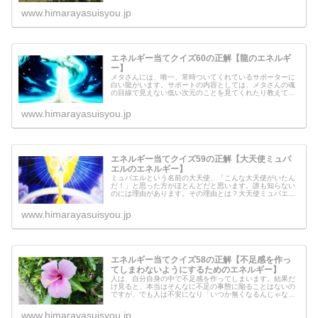
事の流れがよく見ることができるよ...
www.himarayasuisyou.jp
エネルギー当てクイズ60の正解【龍のエネルギ
ー】
メタさんには、唯一、常時ついてくれているサポーターに
白い龍がいます。サポートの内容としては、メタさんの魂
の目線で見えない低い次元のことを見てくれたり教えてく
れたり、そして動かしてくれたりと、色んな手助けしてく
れます。なぜ龍は、低い次元のこと...
www.himarayasuisyou.jp
エネルギー当てクイズ59の正解【大天使ミュパ
エルのエネルギー】
ミュパエルという名前の大天使、「こんな大天使がいたん
だ！」と思った方がほとんどだと思います。誰も知らない
のには理由があります。その理由とは？大天使ミュパエル
からの熱いメッセージもあるので、ご覧ください。
www.himarayasuisyou.jp
エネルギー当てクイズ58の正解【不足感を作っ
てしまわないようにするためのエネルギー】
人は、自分自身の中で不足感を作ってしまいます。結果だ
け見ると、本当はそんなに不足の事態に陥ることはないの
ですが、でも人は不安になり「いつか無くなるんじゃない
だろうか？」という感覚に襲われます。今回は、自分の中
に不足感を作らないようにするため...
www.himarayasuisyou.jp