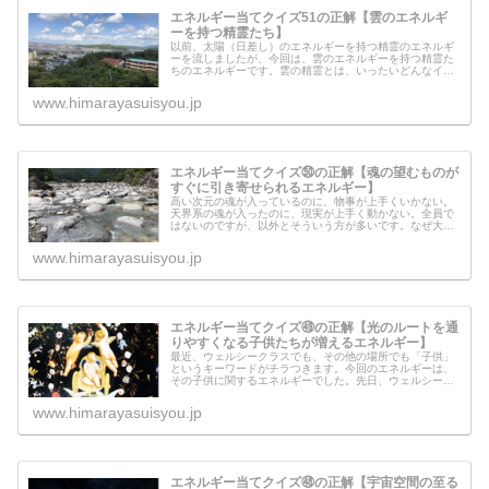
エネルギー当てクイズ51の正解【雲のエネルギ
ーを持つ精霊たち】
以前、太陽（日差し）のエネルギーを持つ精霊のエネルギ
ーを流しましたが、今回は、雲のエネルギーを持つ精霊た
ちのエネルギーです。雲の精霊とは、いったいどんなイメ
ージで見えたのでしょうか？いったい何の意味があって、
この精霊のエネルギーを流すことが...
www.himarayasuisyou.jp
エネルギー当てクイズ㊿の正解【魂の望むものが
すぐに引き寄せられるエネルギー】
高い次元の魂が入っているのに、物事が上手くいかない。
天界系の魂が入ったのに、現実が上手く動かない。全員で
はないのですが、以外とそういう方が多いです。なぜ大い
なる目的を持って、入れ物（潜在意識と表層意識）の中に
入ったのに、魂は上手くその目的を...
www.himarayasuisyou.jp
エネルギー当てクイズ㊾の正解【光のルートを通
りやすくなる子供たちが増えるエネルギー】
最近、ウェルシークラスでも、その他の場所でも「子供」
というキーワードがチラつきます。今回のエネルギーは、
その子供に関するエネルギーでした。先日、ウェルシーク
ラスでチャネリングをしてもらったのですが、生まれた時
から高い次元の魂が入る子供が増え...
www.himarayasuisyou.jp
エネルギー当てクイズ㊽の正解【宇宙空間の至る