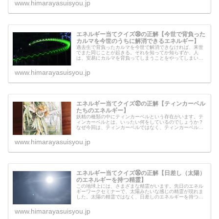
www.himarayasuisyou.jp
エネルギー当てクイズ㊳の正解【今世で背負った
カルマを今世のうちに解消できるエネルギー】
過去生で背負ったカルマを今世で解消できなければ、来世
でまた同じことが起きる。それを知ってか知らずか、人
は、安易にカルマを背負ってしまうことをやってしまいま
す。それはわたしも気をつけているところです。ですが、
間違ってやってしまったことを今世の...
www.himarayasuisyou.jp
エネルギー当てクイズ㊲の正解【ティンカーベル
たちのエネルギー】
妖精の種類の中にティンカーベルという存在がいます。テ
ィンカーベルとは、いったい何をしているのでしょうか？
なぜ今回は、ティンカーベルではなく、ティンカーベルた
ちなのでしょうか？ティンカーベルから人間界に住む人達
に伝えたいこともあるようなので、...
www.himarayasuisyou.jp
エネルギー当てクイズ㊱の正解【日差し（太陽）
のエネルギーを持つ精霊】
この地球上には、さまざまな精霊がいます。先日のエネル
ギーワークセミナーで、太陽みたいな感じの精霊が現れま
した。太陽の精霊ではなく、日差しのエネルギーを持つ精
霊とはいったいどのような精霊なのでしょうか？天使もそ
うなのですが、要するに持っている...
www.himarayasuisyou.jp