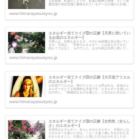
る生命体、私達のことです。私達の精神と肉体、そして表
層意識や潜在意識に蓄積されているデータが魂の入れ物に
なります。天界系の魂も、地球に生きる私達の中で「どの
入れ物が自分の使命が果たせるのか...
www.himarayasuisyou.jp
エネルギー当てクイズ㉒の正解【天界に咲いてい
るお花のエネルギー】
天界には、自然もあります。そのため綺麗な花も咲いてい
ます。今回は、「天界のエネルギー」とは出たのですが、
誰か？ではなく、ものでした。なぜ今回は天界に咲いてい
るお花のエネルギーが必要だったのでしょうか？これは上
がおこなっている実験の一つなのか...
www.himarayasuisyou.jp
エネルギー当てクイズ㉑の正解【大天使アリエル
のエネルギー】
大天使アリエルは、神のライオンとも呼ばれる、金色のエ
ネルギーがとても特徴的な天使です。エネルギーを感じた
方の中に、「動物的なものを感じた」と言われた方がおら
れましたが、ご名答です＾＾大天使アリエルからのメッセ
ージを受け取ったのですが、どんな...
www.himarayasuisyou.jp
エネルギー当てクイズ⑳の正解【女性性（女らし
さ）のエネルギー】
女性性のエネルギー、女らしさのエネルギー。今回のこの
エネルギーを感じた方は、一人一人違う感じ方をされた方
がおられました。心地よいと感じた方もおられましたが、