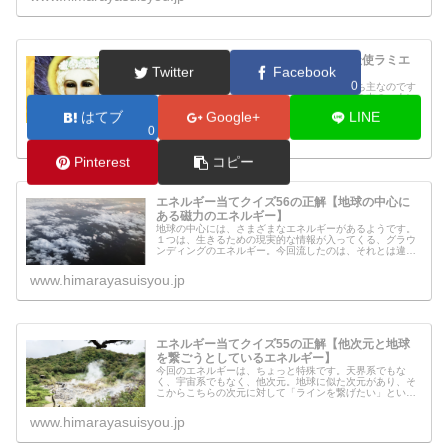
エネルギー当てクイズ57の正解【大天使ラミエ
Twitter
Facebook
ルのエネルギー】
0
大天使は部隊のリーダー担うほどの実力の持ち主なのです
が、あまり有名ではない大天使もいます。その中の一人に
ラミエルという大天使がいます。大天使ラミエルとはいっ
はてブ
Google+
LINE
たいどういう天使なのでしょうか？ラミエルからのメッセ
0
ージもリーディングしてみましたの...
www.himarayasuisyou.jp
Pinterest
コピー
エネルギー当てクイズ56の正解【地球の中心に
ある磁力のエネルギー】
地球の中心には、さまざまなエネルギーがあるようです。
１つは、生きるための現実的な情報が入ってくる、グラウ
ンディングのエネルギー。今回流したのは、それとは違う
エネルギー「地球の中心にある磁力のエネルギー」です。
このエネルギーは、どういった情報...
www.himarayasuisyou.jp
エネルギー当てクイズ55の正解【他次元と地球
を繋ごうとしているエネルギー】
今回のエネルギーは、ちょっと特殊です。天界系でもな
く、宇宙系でもなく、他次元。地球に似た次元があり、そ
こからこちらの次元に対して「ラインを繋げたい」という
ことでした。だけど実は、これも天界が関わるミッション
の一つのようです。
www.himarayasuisyou.jp