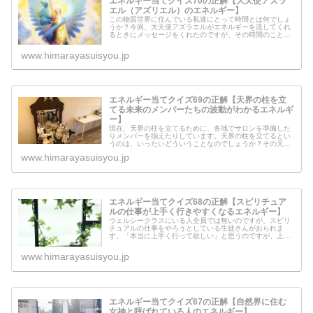
エネルギー当てクイズ70の正解【大天使アズラ
エル（アズリエル）のエネルギー】
この物質世界に住んでいる私達にとって時間とは何でしょ
うか？今回、大天使アズラエルがエネルギーを流してくれ
るときにメッセージをくれたのですが、その時間のことに
ついて教えてくれました。アズラエルがくれたメッセージ
とはどのような内容だったのでしょ...
www.himarayasuisyou.jp
エネルギー当てクイズ69の正解【天界の柱を立
てる未来のメンバーたちの波動がわかるエネルギ
ー】
現在、天界の柱を立てるために、各地でサロンを準備した
りメンバーを揃えたりしています。天界の柱を立てるとい
うのは、いったいどういうことなのでしょうか？その天界
の柱を立てるにあたって、すごく重要なことがあります。
www.himarayasuisyou.jp
エネルギー当てクイズ68の正解【スピリチュア
ルの仕事が上手く行きやすくなるエネルギー】
ウェルシークラスにいる人全員では無いのですが、スピリ
チュアルの仕事をやろうとしている生徒さんがおられま
す。「本当に上手く行って欲しい」と思うのですが、上手
く行きそうな人と、なかなか難しそうな人がいます。スピ
の仕事が上手く行くために必要なこと...
www.himarayasuisyou.jp
エネルギー当てクイズ67の正解【自然界に住む
女神と呼ばれている人のエネルギー】