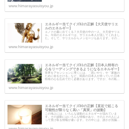
せん。悩みが出てくるということは、ある意味「その事象
に対して対処のほどこしようが見つ...
www.himarayasuisyou.jp
エネルギー当てクイズ82の正解【大天使サリエ
ルのエネルギー】
エノクの書に出てくる７大天使の中の一人、大天使サリエ
ル。今回のエネルギーは、サリエル本人が流してくれまし
た。そして、サリエルからメッセージもあります。その内
容は「自分の中の核」と「言葉の影響力」について。気に
なる方はぜひ読んでみてください。
www.himarayasuisyou.jp
エネルギー当てクイズ81の正解【日本人特有の
心をリーディングできるようになるエネルギー】
世界をアセンションに導くには、「思いやり」や「家族の
ために命をかける」など、戦前の日本人が持っていた日本
特有の心を広めて行く必要があります。ですが、今の私達
は、その心を知りません。教えてもらっていないからで
す。世界に広める前にまずやるべきこ...
www.himarayasuisyou.jp
エネルギー当てクイズ80の正解【直近で起こる
可能性が限りなく高い「真実」の波動】
この地上には、いろんな波動のエネルギーが流れていま
す。その波動にはいろんな情報があり、その人その人によ
って受け取る情報が違います。その中には、誰かが洗脳を
する目的で作った偽物の情報をキャッチする人もいます。
なぜそういう情報を取り入れてしまう...
www.himarayasuisyou.jp