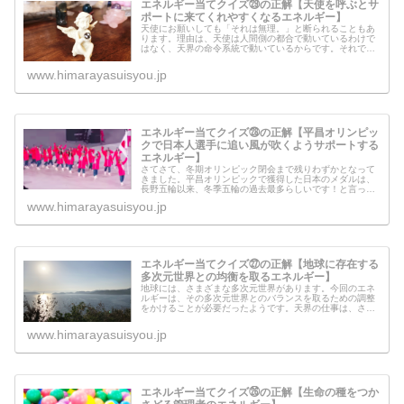
エネルギー当てクイズ㉙の正解【天使を呼ぶとサ
ポートに来てくれやすくなるエネルギー】
天使にお願いしても「それは無理。」と断られることもあ
ります。理由は、天使は人間側の都合で動いているわけで
はなく、天界の命令系統で動いているからです。それで
は、天使がサポートしてくれる場合とは、いったいどんな
時なのでしょうか？天使を呼んでみた...
www.himarayasuisyou.jp
エネルギー当てクイズ㉘の正解【平昌オリンピッ
クで日本人選手に追い風が吹くようサポートする
エネルギー】
さてさて、冬期オリンピック閉会まで残りわずかとなって
きました。平昌オリンピックで獲得した日本のメダルは、
長野五輪以来、冬季五輪の過去最多らしいです！と言って
も、「この結果が出ているのは、私のサポートのエネルギ
www.himarayasuisyou.jp
ーが云々…」というわけではなく、...
エネルギー当てクイズ㉗の正解【地球に存在する
多次元世界との均衡を取るエネルギー】
地球には、さまざまな多次元世界があります。今回のエネ
ルギーは、その多次元世界とのバランスを取るための調整
をかけることが必要だったようです。天界の仕事は、さま
ざまあると思うのですが、今回のように表層意識で認識し
て、行動というフィルターを通すこ...
www.himarayasuisyou.jp
エネルギー当てクイズ㉖の正解【生命の種をつか