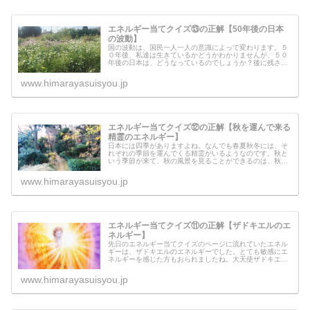
エネルギー当てクイズ⑬の正解【50年後の日本
の波動】
国の波動は、国民一人一人の意識によって変わります。５
０年後、私達は生きているかどうかわかりませんが、５０
年後の日本は、どうなっているのでしょうか？後に残され
た日本国民のために、今ある日本国民は、いったい何をす
べきなのでしょうか？５０年後の日...
www.himarayasuisyou.jp
エネルギー当てクイズ⑫の正解【秋を運んで来る
精霊のエネルギー】
日本には四季がありますよね。なんでも春夏秋冬には、そ
れぞれの季節を運んでくる精霊がいるようなのです。秋と
いう季節が来て、秋の風景を見ることができるのは、秋を
運んでくる精霊たちがいるからなんです。今回のエネルギ
ー当てクイズは、今までで一番難し...
www.himarayasuisyou.jp
エネルギー当てクイズ⑪の正解【ザドキエルのエ
ネルギー】
先日のエネルギー当てクイズのページに流れていたエネル
ギーは、ザドキエルのエネルギーでした。とても敏感にエ
ネルギーを感じた方もおられましたね。大天使ザドキエル
は、いったいどのような天使なのでしょうか？ザドキエル
本人からのメッセージもありますの...
www.himarayasuisyou.jp