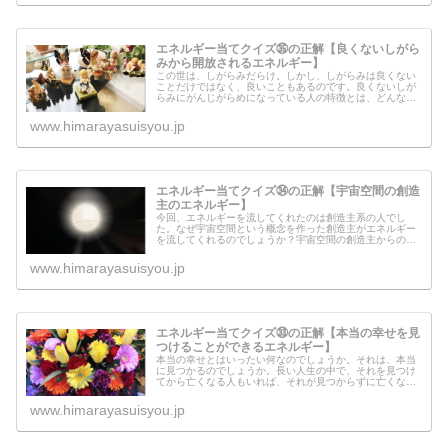
エネルギー当てクイズ㉟の正解【良くないしがら
みから開放されるエネルギー】
この世は、しがらみだらけ。しかし、しがらみは良くない
ことだけではなく、良いこともあるのです。良くないしが
らみにがんじがらめになっている人の特徴とは、どんなタ
イプの人なのでしょうか？今回のエネルギーは、良くない
しがらみから開放され自由になるた...
www.himarayasuisyou.jp
エネルギー当てクイズ㉞の正解【宇宙空間の創造
主のエネルギー】
今回、エネルギーを流してくれたのは創造主系の人でし
た。なぜ宇宙空間という概念を作った創造主がエネルギー
を流してくれるのでしょうか？宇宙空間の創造主からのメ
ッセージもあります。天界の仕事を担っている人は、勇気
づけられるメッセージなので読んでみ...
www.himarayasuisyou.jp
エネルギー当てクイズ㉝の正解【本当の幸せを見
つけることができるエネルギー】
本当の幸せとはいったい何なのでしょうか。それは、本当
に見つかるのでしょうか。長い人生の中で、それを見つけ
てから亡くなる人もいれば、それが見つからずに亡くなる
人もいるのかもしれません。今回のエネルギーはサポート
のエネルギー。幸せになるための前...
www.himarayasuisyou.jp