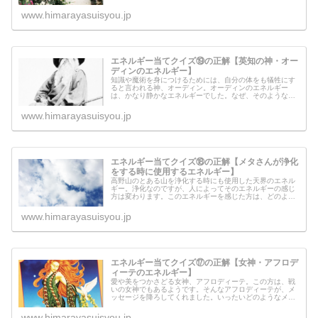
中には「苦しくて思わずページを閉じました」という方も
おられました。なぜ今回は、感じ方...
www.himarayasuisyou.jp
エネルギー当てクイズ⑲の正解【英知の神・オー
ディンのエネルギー】
知識や魔術を身につけるためには、自分の体をも犠牲にす
ると言われる神、オーディン。オーディンのエネルギー
は、かなり静かなエネルギーでした。なぜ、そのようなエ
ネルギーの質だったのでしょうか？それには理由があった
のです。英知の神・オーディンからと...
www.himarayasuisyou.jp
エネルギー当てクイズ⑱の正解【メタさんが浄化
をする時に使用するエネルギー】
高野山のとある山を浄化する時にも使用した天界のエネル
ギー。浄化なのですが、人によってそのエネルギーの感じ
方は変わります。このエネルギーを感じた方は、どのよう
な感覚を覚えたのでしょうか？天界のエネルギーは本当に
優しく、ワインの味やお醤油の味、...
www.himarayasuisyou.jp
エネルギー当てクイズ⑰の正解【女神・アフロデ
ィーテのエネルギー】
愛や美をつかさどる女神、アフロディーテ。この方は、戦
いの女神でもあるようです。そんなアフロディーテが、メ
ッセージを降ろしてくれました。いったいどのようなメッ
セージなのでしょうか？愛というエネルギーがあるから、
世界は自然に分かれていくようです...
www.himarayasuisyou.jp