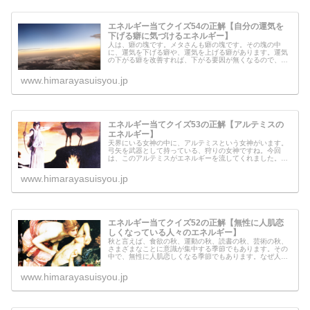
エネルギー当てクイズ54の正解【自分の運気を
下げる癖に気づけるエネルギー】
人は、癖の塊です。メタさんも癖の塊です。その塊の中
に、運気を下げる癖や、運気を上げる癖があります。運気
の下がる癖を改善すれば、下がる要因が無くなるので、本
当に良いですよね♪さて、今日は、そんな運気を下げる癖を
直すためのエネルギーを流してみま...
www.himarayasuisyou.jp
エネルギー当てクイズ53の正解【アルテミスの
エネルギー】
天界にいる女神の中に、アルテミスという女神がいます。
弓矢を武器として持っている、狩りの女神ですね。今回
は、このアルテミスがエネルギーを流してくれました。ア
ルテミスからのメッセージもあるので、ぜひ下を呼んでみ
てください。
www.himarayasuisyou.jp
エネルギー当てクイズ52の正解【無性に人肌恋
しくなっている人々のエネルギー】
秋と言えば、食欲の秋、運動の秋、読書の秋、芸術の秋、
さまざまなことに意識が集中する季節でもあります。その
中で、無性に人肌恋しくなる季節でもあります。なぜ人
は、このような感情になってしまうのでしょうか？今回こ
のエネルギーを流すに当たって、意味...
www.himarayasuisyou.jp