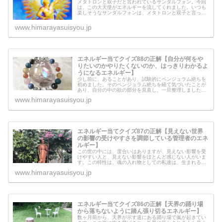
メタトロンと双子だと言われているサンダルフォン。今回
は、この大天使がエネルギーを流してくれました。いつも
楽しそうなサンダルフォンは、メタトロンと双子と言って
も、まったく性格も違うし、似ても似つかない天使です。
そんな大天使サンダルフォンが、こ...
www.himarayasuisyou.jp
エネルギー当てクイズ88の正解【自分が何をや
りたいのかやりたくないのか、はっきりわかるよ
うになるエネルギー】
少し前に、あることがあり、試験的にペンジュラム絶ちを
初めました。そのペンジュラム絶ちを経て気づいたことが
あり、自分の中の欲の部分を見直し、一旦整理しました。
その中で、自分が何をやりたいのかやりたくないのか、は
www.himarayasuisyou.jp
っきりわかるようになる必要があり...
エネルギー当てクイズ87の正解【見えない世界
の影響の受けやすさを調節している管理者のエネ
ルギー】
この世の中には、度合いはありますが、見えない影響を受
けやすい人と、見えない影響をほとんど感じない人がいま
す。この特性は、魂の入れ物としての私達は、生まれる前
からその感覚を調整されて生まれて来ているようです。そ
www.himarayasuisyou.jp
の感覚を調整している管理者がいる...
エネルギー当てクイズ86の正解【天界の踊り場
から落ちないように踏ん張り切るエネルギー】
数ヶ月前から、天界が示す道にある踊り場で嵐が起きてい