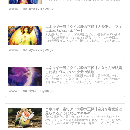
ネルギーが流れていますが、渡せるのはアイテムだけ。ま
ずは、自分の中にある、本当に大切に...
www.himarayasuisyou.jp
エネルギー当てクイズ㊶の正解【大天使ジョフィ
エル本人のエネルギー】
大天使ジョフィエル。私の魂はこの大天使を知っています
が、私の表層意識では初めての天使でした。なぜ今回は、
この大天使がエネルギーを流してくれたのでしょうか？大
天使ジョフィエル本人からメッセージもありますので、読
んでみてください。
www.himarayasuisyou.jp
エネルギー当てクイズ㊵の正解【メタさんが結婚
した後に住んでいる次元の波動】
わたくしメタさんが、婚姻届を出す日に見た光景。それ
は、光のルートの入り口に立っていました。その光のルー
トを進んで行くと、いったいどうなったのでしょうか？今
回は、結婚後にわたしと妻が住んでいる次元、「光のルー
ト」の波動を感じていただければと思...
www.himarayasuisyou.jp
エネルギー当てクイズ㊴の正解【自分を客観的に
見られるようになるエネルギー】
自分を客観的に見られない人とは、いったいどういう人な
のでしょうか？自分を客観的に見られないと、どうなるの
でしょうか？今回流すエネルギーをリーディングしている
時に、前回のエネルギー当てクイズに関係していることが
わかりました。口には出してくれな...