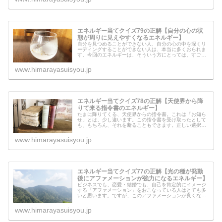
エネルギー当てクイズ79の正解【自分の心の状
態が周りに見えやすくなるエネルギー】
自分を見つめることができない人、自分の心の中を深くリ
ーディングすることができない人は、本当に多くおられま
す。今回のエネルギーは、そういう方にとっては、すごく
心の状態が把握しやすくなるエネルギーかもしれません。
ただし、周りの反応によっては、自...
www.himarayasuisyou.jp
エネルギー当てクイズ78の正解【天使界から降
りて来る指令書のエネルギー】
たまに降りてくる、天使界からの指令書。これは「お知ら
せ」とは、少し違います。この指令書を受け取ったとして
も、もちろん、それを断ることもできます。正しい選択を
して行動を起こすと、天界レベルのありえない奇跡が起き
ますが、心の弱さに負けてしまうと...
www.himarayasuisyou.jp
エネルギー当てクイズ77の正解【光の種が発動
後にアファメーションが強力になるエネルギー】
ビジネスでも、恋愛・結婚でも、自己を肯定的にイメージ
する「アファメーション」をおこなっている人はとても多
いと思います。ですが、このアファメーションが良くない
影響を日本や世界に及ぼしていることも、知っておかなけ
ればいけません。闇の種が発動した...
www.himarayasuisyou.jp