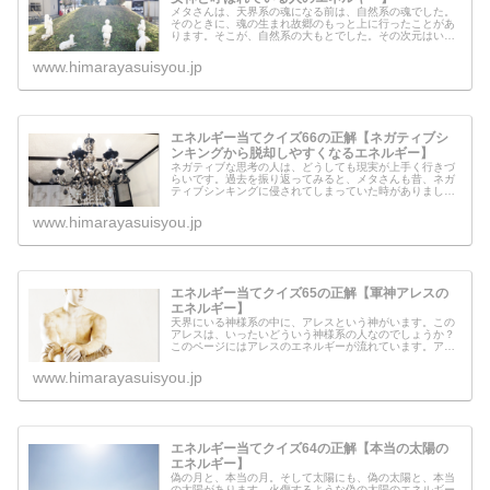
メタさんは、天界系の魂になる前は、自然系の魂でした。
そのときに、魂の生まれ故郷のもっと上に行ったことがあ
ります。そこが、自然系の大もとでした。その次元はいっ
たいどういう世界なのでしょうか？今回は、その世界に住
む「女神」と呼ばれている人がエネ...
www.himarayasuisyou.jp
エネルギー当てクイズ66の正解【ネガティブシ
ンキングから脱却しやすくなるエネルギー】
ネガティブな思考の人は、どうしても現実が上手く行きづ
らいです。過去を振り返ってみると、メタさんも昔、ネガ
ティブシンキングに侵されてしまっていた時がありまし
た。ですが、今は何とかその思考パターンから抜け出し、
なんとか現実をスムーズに動かすこと...
www.himarayasuisyou.jp
エネルギー当てクイズ65の正解【軍神アレスの
エネルギー】
天界にいる神様系の中に、アレスという神がいます。この
アレスは、いったいどういう神様系の人なのでしょうか？
このページにはアレスのエネルギーが流れています。アレ
スから、このページを見ている人全員に伝えたいメッセー
ジもあるようです。
www.himarayasuisyou.jp
エネルギー当てクイズ64の正解【本当の太陽の
エネルギー】
偽の月と、本当の月。そして太陽にも、偽の太陽と、本当
の太陽があります。火傷するような偽の太陽のエネルギー