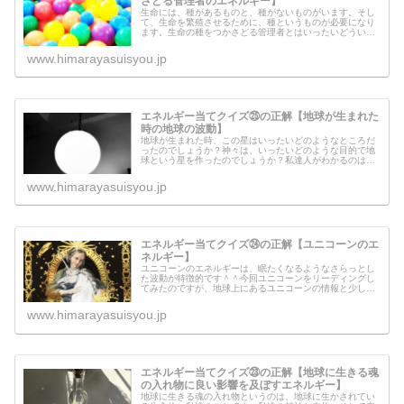
さどる管理者のエネルギー】
生命には、種があるものと、種がないものがいます。そし
て、生命を繁殖させるために、種というものが必要になり
ます。生命の種をつかさどる管理者とはいったいどういう
姿をしているのでしょうか？というよりも、生命に注ぎ込
む種というものを管理している人が...
www.himarayasuisyou.jp
エネルギー当てクイズ㉕の正解【地球が生まれた
時の地球の波動】
地球が生まれた時、この星はいったいどのようなところだ
ったのでしょうか？神々は、いったいどのような目的で地
球という星を作ったのでしょうか？私達人がわかるのは、
表層意識で解釈できる範囲。神々が動かしている地球とい
うものは、私達の表層意識では解釈...
www.himarayasuisyou.jp
エネルギー当てクイズ㉔の正解【ユニコーンのエ
ネルギー】
ユニコーンのエネルギーは、眠たくなるようなさらっとし
た波動が特徴的です＾＾今回ユニコーンをリーディングし
てみたのですが、地球上にあるユニコーンの情報と少し違
いました。ユニコーンとは、いったいどういう生き物なの
でしょうか？ユニコーンからメッセ...
www.himarayasuisyou.jp
エネルギー当てクイズ㉓の正解【地球に生きる魂
の入れ物に良い影響を及ぼすエネルギー】
地球に生きる魂の入れ物というのは、地球に生かされてい