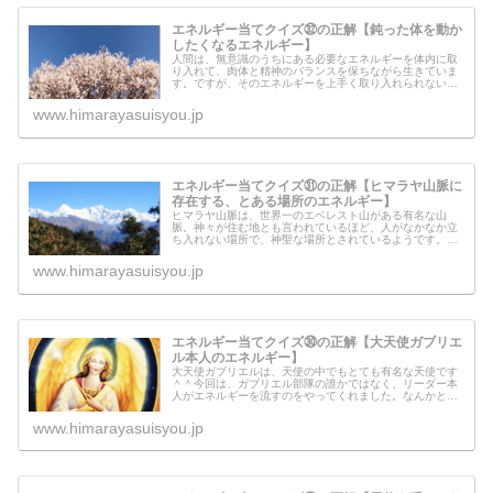
エネルギー当てクイズ㉜の正解【鈍った体を動か
したくなるエネルギー】
人間は、無意識のうちにある必要なエネルギーを体内に取
り入れて、肉体と精神のバランスを保ちながら生きていま
す。ですが、そのエネルギーを上手く取り入れられない人
もいて、肉体と精神のバランスを崩して病気になってしま
うようです。今回のエネルギーは、...
www.himarayasuisyou.jp
エネルギー当てクイズ㉛の正解【ヒマラヤ山脈に
存在する、とある場所のエネルギー】
ヒマラヤ山脈は、世界一のエベレスト山がある有名な山
脈。神々が住む地とも言われているほど、人がなかなか立
ち入れない場所で、神聖な場所とされているようです。今
回のエネルギーは、ヒマラヤ山脈のとある場所のエネルギ
ーを流してみたのですが、いったいど...
www.himarayasuisyou.jp
エネルギー当てクイズ㉚の正解【大天使ガブリエ
ル本人のエネルギー】
大天使ガブリエルは、天使の中でもとても有名な天使です
＾＾今回は、ガブリエル部隊の誰かではなく、リーダー本
人がエネルギーを流すのをやってくれました。なんかとて
も重要なメッセージがあるということなので、このページ
の下に書いてみました。「みんなに...
www.himarayasuisyou.jp