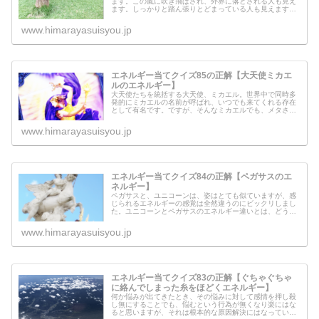
ます。この嵐に吹き飛ばされ、外界に落とされる人も見え
ます。しっかりと踏ん張りとどまっている人も見えます。
この嵐に吹き飛ばされないようにするためには、いったい
どうすれば良いのでしょうか？
www.himarayasuisyou.jp
エネルギー当てクイズ85の正解【大天使ミカエ
ルのエネルギー】
大天使たちを統括する大天使、ミカエル。世界中で同時多
発的にミカエルの名前が呼ばれ、いつでも来てくれる存在
として有名です。ですが、そんなミカエルでも、メタさん
のところにはなかなか来てくれませんでした。そんな中、
今回ミカエル本体がここにエネルギ...
www.himarayasuisyou.jp
エネルギー当てクイズ84の正解【ペガサスのエ
ネルギー】
ペガサスと、ユニコーンは、姿はとても似ていますが、感
じられるエネルギーの感覚は全然違うのにビックリしまし
た。ユニコーンとペガサスのエネルギー違いとは、どう違
うのでしょうか？ペガサスの住む次元とは、いったいどう
いう次元なのでしょうか？そして、...
www.himarayasuisyou.jp
エネルギー当てクイズ83の正解【ぐちゃぐちゃ
に絡んでしまった糸をほどくエネルギー】
何か悩みが出てきたとき、その悩みに対して感情を押し殺
し無にすることでも、悩むという行為が無くなり楽にはな
ると思いますが、それは根本的な原因解決にはなっていま