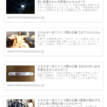
所に設置された天界系のエネルギー】
先月、天界のミッションとして、日本の各地に天界のエネ
ルギーを設置することをしました。実は、宇宙空間にも同
じように天界のエネルギーが設置されている場所がありま
す。今回は、宇宙の至るところに設置された天界のエネル
ギーと、ここを繋げることが重要な...
www.himarayasuisyou.jp
エネルギー当てクイズ㊼の正解【ゼウスのエネル
ギー】
天界にいる神様系の中に「ゼウス」という神がいます。わ
たしがこの名前を初めて聞いたのは、ビックリマンでした
（笑）この神は、天界でいったい何をやっているのでしょ
うか？ゼウスからのメッセージもあるので、ぜひ読んでみ
てください。
www.himarayasuisyou.jp
エネルギー当てクイズ㊻の正解【自分の中にある
矛盾を正すエネルギー】
この人生の中で、自分の正義をいくら曲げて来ましたか？
矛盾した事柄を、どれだけ多く飲み込んで来ましたか？
「だって仕方ないじゃん…」そう思うことさえ無ければ、
心の中はもっと楽でいられるのかもしれません。
www.himarayasuisyou.jp
エネルギー当てクイズ㊺の正解【家族や国を守る
ために戦う男性が放つエネルギー】
誰しも、心の中に闇と光が存在しています。その闇と光