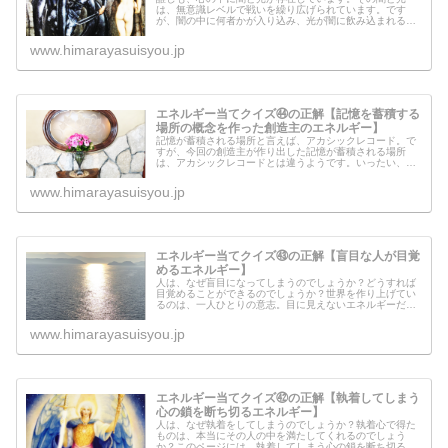
は、無意識レベルで戦いを繰り広げられています。です
が、闇の中に何者かが入り込み、光が闇に飲み込まれるこ
とがあるのです。下に、自分の中の闇に飲み込まれないた
めのヒントも書いてありますので、そこ...
www.himarayasuisyou.jp
エネルギー当てクイズ㊹の正解【記憶を蓄積する
場所の概念を作った創造主のエネルギー】
記憶が蓄積される場所と言えば、アカシックレコード。で
すが、今回の創造主が作り出した記憶が蓄積される場所
は、アカシックレコードとは違うようです。いったい、そ
こにはどのような情報が蓄積されているのでしょうか？？
記憶を蓄積する場所の概念を作った創...
www.himarayasuisyou.jp
エネルギー当てクイズ㊸の正解【盲目な人が目覚
めるエネルギー】
人は、なぜ盲目になってしまうのでしょうか？どうすれば
目覚めることができるのでしょうか？世界を作り上げてい
るのは、一人ひとりの意志。目に見えないエネルギーだけ
では世界は変わらないことを理解しているからこそ、一人
ひとりが目覚めて欲しいのです。
www.himarayasuisyou.jp
エネルギー当てクイズ㊷の正解【執着してしまう
心の鎖を断ち切るエネルギー】
人は、なぜ執着をしてしまうのでしょうか？執着心で得た
ものは、本当にその人の中を満たしてくれるのでしょう
か？このページには、執着してしまう心の鎖を断ち切るエ