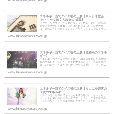
エネルギー当てクイズ⑯の正解【サレジオ教会
(カトリック碑文谷教会)の波動】
江戸のサンタマリアで有名なサレジオ教会。先日、散歩の
途中に突然サレジオ教会に呼ばれ行きました。なぜ天界
は、突然こういったミッションを与えてくるのでしょう
か？エネルギー当てクイズも、実はミッション（見えない
ところの仕事）の一つ。今日は、見えな...
www.himarayasuisyou.jp
エネルギー当てクイズ⑮の正解【植物系のエネル
ギー】
エネルギー当てクイズ⑮の正解は、樹木や草花などの植物
系のエネルギーでした。２４名中３名という、過去最高に
難しい問題だったようですが、皆さん共通して「ピリピリ
する」「固い感じがする」と言う書き込みが多かったよう
です。なぜ共通して、皆さんそのよ...
www.himarayasuisyou.jp
エネルギー当てクイズ⑭の正解【ミカエル部隊の
天使のエネルギー】
ミカエルは、世界中でもっとも名前を呼ばれ、もっともサ
ポートをお願いされる大天使です。そのミカエルの使命の
一旦をになう、ミカエル部隊の天使たち。今回は、ミカエ
ル部隊に所属している天使から、みなさんに伝えたいメッ
セージがあるようです。いったいど...
www.himarayasuisyou.jp