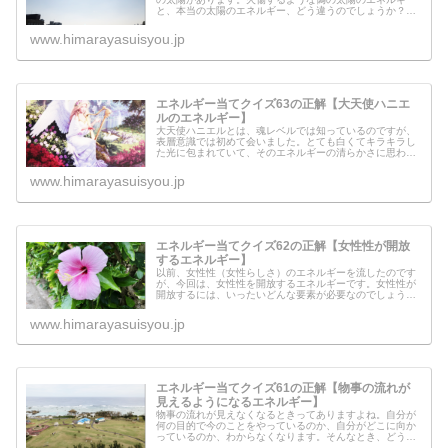
と、本当の太陽のエネルギー、どう違うのでしょうか？そ
のエネルギーの違いを感じてみてください。
www.himarayasuisyou.jp
エネルギー当てクイズ63の正解【大天使ハニエ
ルのエネルギー】
大天使ハニエルとは、魂レベルでは知っているのですが、
表層意識では初めて会いました。とても白くてキラキラし
た光に包まれていて、そのエネルギーの清らかさに思わず
「美しい」と思ってしまいました。大天使ハニエルからの
メッセージもあるようです。上から...
www.himarayasuisyou.jp
エネルギー当てクイズ62の正解【女性性が開放
するエネルギー】
以前、女性性（女性らしさ）のエネルギーを流したのです
が、今回は、女性性を開放するエネルギーです。女性性が
開放するには、いったいどんな要素が必要なのでしょう
か？今回、わたしなりにリーディングした結果で、必要な
エネルギーをアレンジしてみました。...
www.himarayasuisyou.jp
エネルギー当てクイズ61の正解【物事の流れが
見えるようになるエネルギー】
物事の流れが見えなくなるときってありますよね。自分が
何の目的で今のことをやっているのか、自分がどこに向か
っているのか、わからなくなります。そんなとき、どうす
れば良いのでしょうか？メタさんなりにはなりますが、物