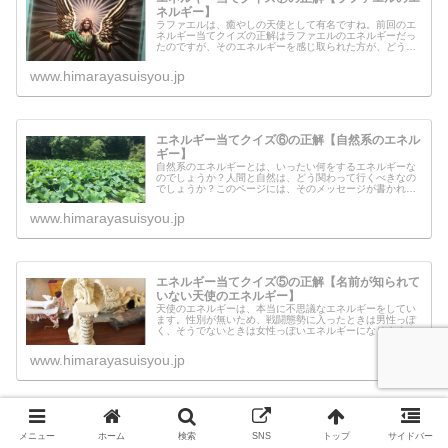
ネルギー】
ラファエルは、癒やしの天使として有名ですね。前回のエ
ネルギー当てクイズの正解はラファエルのエネルギーだっ
たのですが、そのエネルギーを感じ取られた方が、どうい
う感覚がしたのかを紹介させて頂きます。その方々は、ど
のようなエネルギーを感じられたの...
www.himarayasuisyou.jp
エネルギー当てクイズ⑥の正解【自然系のエネル
ギー】
自然系のエネルギーとは、いったい何をするエネルギーな
のでしょうか？人間と自然は、どう関わって行くべきなの
でしょうか？このページには、そのメッセージが書かれて
います。自然を構成するおおもとのエネルギーを流してい
ますので、もう一度感じてみてくだ...
www.himarayasuisyou.jp
エネルギー当てクイズ⑤の正解【名前が知られて
いない天使のエネルギー】
天使のエネルギーは、本当に不思議なエネルギーをしてい
ます。性別が無いため、戦闘態勢に入ったときは男性っぽ
く、そうでないときは女性っぽいエネルギーになります。
エネルギー当てクイズ⑤では、この地球では名前が知られ
ていない天使のエネルギーが流れて...
www.himarayasuisyou.jp
エネルギー当てクイズ④の正解【地球の中心から
引っ張り上げてきたグラウンディングのエネルギ
メニュー
ホーム
検索
SNS
トップ
サイドバー