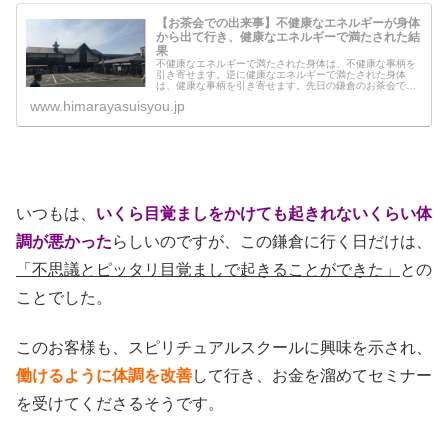
【お茶会での出来事】不健康なエネルギーが身体
から出て行き、健康なエネルギーで満たされた結
果
不健康なエネルギーで満たされた身体は、不健康な事柄を
引き寄せます。逆に健康なエネルギーで満たされた身体
は、健康な事柄を引き寄せます。先日の鎌倉のお茶会で、
とても不健康なことが起こりました。どのようなことがあ
www.himarayasuisyou.jp
ったのでしょう？健康になりたい方は...
いつもは、
いくら目覚ましをかけても起きれないくらい体
調が悪かった
らしいのですが、この鎌倉に行く日だけは、
「不思議とピッタリ目覚ましで起きることができた」
との
ことでした。
このお客様も、スピリチュアルスクールに興味を示され、
働けるように体調を改善
して行き、お金を溜めてセミナー
を受けてくださるそうです。