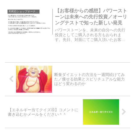
らく、良くないエネルギー的な影響でイ
ライラが耐えなかったということでし
【お客様からの感想】パワースト
天然石ショップオーナーのブログ
た。ですが、石起こしをした...
ーンは未来への先行投資／オーリ
ングテストで知った新しい発見
パワーストーンを、未来の自分への先行
投資としてご購入される方もおられま
す。先日、対面にてご購入頂いたお客様
がそうでした。対面にて購入される場
合、オーリングテストでエネルギー状態
を調べるスピリチュアルお茶会を開催す
るのですが、そこでも大きな発...
断食ダイエットの方法を一週間続けてみ
た／痩せる効果とスピリチュアルな能力
はどう変わるのか
【エネルギー当てクイズ④】コメントに
書き込むかメールをください＾＾