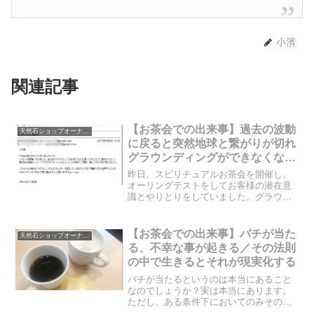
小濱
関連記事
【お茶会での出来事】過去の波動
天然石ショップオーナーのブログ
に戻ると突然地球と繋がりが切れ
グラウンディングができなくな
る？！
昨日、スピリチュアルお茶会を開催し、
オーリングテストをしてお客様の潜在意
識とやりとりをしていました。グラウン
ディングが出来ていたお客様でしたが、
突然、地球との繋がりが途切れ、グラウ
ンディングができなくなりました。なぜ
【お茶会での出来事】バチが当た
天然石ショップオーナーのブログ
そんなことが起こったので...
る、不幸な事が起きる／その法則
の中で生きるとそれが現実化する
バチが当たるというのは本当にあること
なのでしょうか？実は本当にあります。
ただし、ある条件下においてのみその法
則は成立し、不幸な事が起き「バチが当