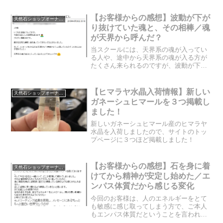
たる」が現実化します。それはバチが当
たるのが現実化する条件というのは、ど
【お客様からの感想】波動が下が
天然石ショップオーナーのブログ
のようなものなのでしょう...
り抜けていた魂と、その相棒／魂
が天界から呼んだ？
当スクールには、天界系の魂が入ってい
る人や、途中から天界系の魂が入る方が
たくさん来られるのですが、波動が下が
ると天界系の魂は抜け出てしまいます。
今回のお客様も、天界系の魂が一瞬入っ
ていた時期があるのですが、波動が下が
【ヒマラヤ水晶入荷情報】新しい
天然石ショップオーナーのブログ
り、抜け出てしまっていた...
ガネーシュヒマールを３つ掲載し
ました！
新しいガネーシュヒマール産のヒマラヤ
水晶を入荷しましたので、サイトのトッ
プページに３つほど掲載しました！
【お客様からの感想】石を身に着
天然石ショップオーナーのブログ
けてから精神が安定し始めた／エ
ンパス体質だから感じる変化
今回のお客様は、人のエネルギーをとて
も敏感に感じ取ってしまう方で、ご本人
もエンパス体質だということを言われて
いました。そのためか、日常がとてもつ