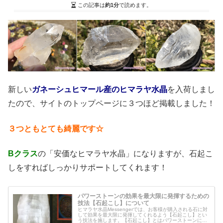
この記事は
約1分
で読めます。
新しい
ガネーシュヒマール産のヒマラヤ水晶
を入荷しまし
たので、サイトのトップページに３つほど掲載しました！
３つともとても綺麗です☆
Bクラス
の「安価なヒマラヤ水晶」になりますが、石起こ
しをすればしっかりサポートしてくれます！
パワーストーンの効果を最大限に発揮するための
技法【石起こし】について
ヒマラヤ水晶Messengerでは、お客様が購入される石に対
して効果を最大限に発揮してくれるよう【石起こし】とい
う技法を施します。【石起こし】とはパワーストーンに対