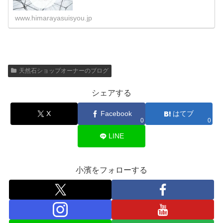
www.himarayasuisyou.jp
天然石ショップオーナーのブログ
シェアする
X
Facebook
はてブ
0
0
LINE
小濱をフォローする