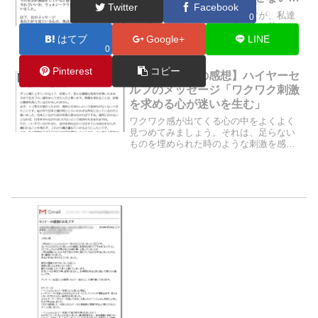
Twitter
Facebook
で」
私たちは、魂の入れ物なのですが、私達
0
の波動の状態によっては魂が入れ替わっ
てしまうこともあります。今回のお客様
はてブ
Google+
LINE
0
は、波動を上げることさえもしんどい…
と思うような状態になってしまっておら
Pinterest
コピー
れました。なぜこんなことが起こったの
【お客様からの感想】ハイヤーセ
天然石ショップオーナーのブログ
でしょうか？今回の石のサ...
ルフのメッセージ「ワクワク刺激
を求める心が迷いを生む」
ワクワク感が出てくる心の中をよくよく
見つめてみましょう。それは、足らない
ものを埋められた時のような刺激を感じ
ているものではないですか？人生の中に
は色んなルートがあります。ワクワク刺
激を得ようとする心で歩んだ人生か、じ
んわり温かい安定した心で...