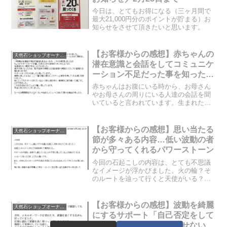
今日は、とてもお得になる（三ヶ月間で
最大21,000円分のポイントが貯まる）お
知らせをさせて頂きたいと思います。
【お客様からの感想】赤ちゃんの
天然石ショップオーナーのブログ
潜在意識と会話をしてコミュニケ
ーション不足だった事を知ったお
母さん
赤ちゃんはお腹にいる時から、お母さん
やお母さんの周りにいる人達の会話を聞
いていると言われています。生まれたて
の赤ちゃんが言葉を話せなくても、話す
側の言葉のエネルギーで全て赤ちゃんに
伝わっているのです。それは、潜在意識
【お客様からの感想】思い当たる
天然石ショップオーナーのブログ
とコミュニケーションを取...
節が多々ある内容…低い波動の者
から守ってくれるパワーストーン
今回の石起こしの内容は、とても不思議
なイメージが浮かびました。火の輪？そ
のルートを辿って行くと天使がいる？？
なぜこんなイメージが浮かんできたので
しょうか。お客様から頂いたご感想で
は、「思い当たる節が多々ある」という
【お客様からの感想】波動を綺麗
天然石ショップオーナーのブログ
ことをおっしゃっていました...
にするサポート「自己否定をして
しまう部分に焦点を合わせない