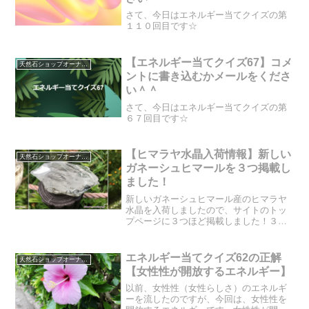
さて、今日はエネルギー当てクイズの第
１１０回目です☆
【エネルギー当てクイズ67】コメ
天然石ショップオーナーのブログ
ントに書き込むかメールをくださ
い＾＾
さて、今日はエネルギー当てクイズの第
６７回目です☆
【ヒマラヤ水晶入荷情報】新しい
天然石ショップオーナーのブログ
ガネーシュヒマールを３つ掲載し
ました！
新しいガネーシュヒマール産のヒマラヤ
水晶を入荷しましたので、サイトのトッ
プページに３つほど掲載しました！３つ
とも虹が入っていて、とても綺麗です☆B
クラスの「安価なヒマラヤ水晶」になり
ますので、気になる石がありましたら、
エネルギー当てクイズ62の正解
天然石ショップオーナーのブログ
売り切れる前にお早めに...
【女性性が開放するエネルギー】
以前、女性性（女性らしさ）のエネルギ
ーを流したのですが、今回は、女性性を