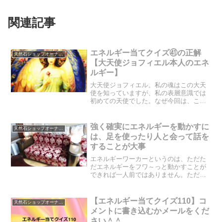
関連記事
エネルギー当てクイズ㊶の正解
天然石ショップオーナーのブログ
【大天使ジョフィエル本人のエネ
ルギー】
大天使ジョフィエル。私の魂はこの大天
使を知っていますが、私の表層意識では
初めての天使でした。なぜ今回は、この
大天使がエネルギーを流してくれたので
しょうか？大天使ジョフィエル本人から
メッセージもありますので、読んでみて
強く確実にエネルギーを動かすに
天然石ショップオーナーのブログ
ください。
は、足を使ったり人と会って話を
することが大事
エネルギーワーカーというのは、ただた
だエネルギーをフワ～っと動かすことが
できれば一人前ではありません。ただ単
にエネルギーを動かすことは、エネルギ
ーワークセミナーを受ければ、誰だって
できます。では、一人前のエネルギーワ
【エネルギー当てクイズ110】コ
天然石ショップオーナーのブログ
ーカーは、どういうことを...
メントに書き込むかメールをくだ
さい＾＾