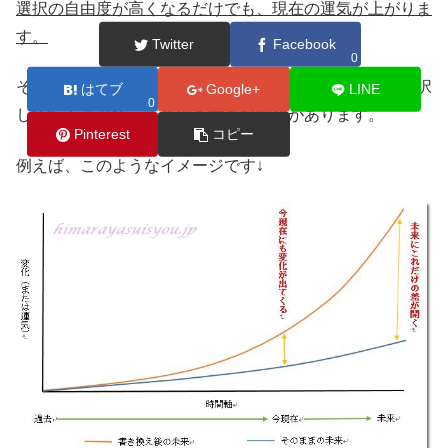
選択の自由度が高くなるだけでも、現在の運気が上がりま
す。
Twitter
Facebook
0
そして、運気の良い方、波動の高い方などを意図して選択
はてブ
Google+
LINE
0
して行くことで、
未来にも大きな変化
があります。
Pinterest
コピー
例えば、このようなイメージです↓