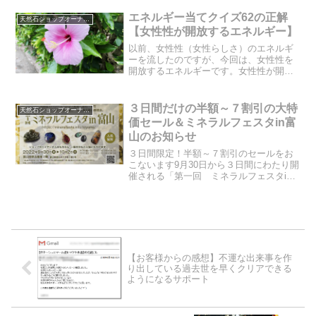
でしょうか？誰と何を約束したのでしょ
うか？不確かな出来事なので、夢物語だ
エネルギー当てクイズ62の正解
天然石ショップオーナーのブログ
と思って読んでみてくださ...
【女性性が開放するエネルギー】
以前、女性性（女性らしさ）のエネルギ
ーを流したのですが、今回は、女性性を
開放するエネルギーです。女性性が開放
するには、いったいどんな要素が必要な
のでしょうか？今回、わたしなりにリー
ディングした結果で、必要なエネルギー
３日間だけの半額～７割引の大特
天然石ショップオーナーのブログ
をアレンジしてみました。...
価セール＆ミネラルフェスタin富
山のお知らせ
３日間限定！半額～７割引のセールをお
こないます9月30日から３日間にわたり開
催される「第一回 ミネラルフェスタin
富山」に出展させて頂きます。ご紹介、
そしてご協力くださった皆様には感謝し
かありません。そこで、この３日間だ
け、当サイトでも半額...
【お客様からの感想】不運な出来事を作
り出している過去世を早くクリアできる
ようになるサポート