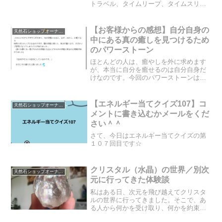
トラベル、タイムリープ、タイムスリッ
プの違いをご存知でしょうか？パラレル
ワールドというものをご存知でしょう
か？今回、とても面白い動画をご紹介し
【お客様からの感想】自分自身の
天然石ショップオーナーのブログ
ていますが、私なりに一番簡...
中にある真の癒しを見つけるため
のパワーストーン
ほとんどの人は、癒やしを外に求めます
が、本当に自分を癒せるのは自分自身だ
けなのです。今回のパワーストーンは、
その真の癒しを見つけるためのサポート
をしてくれる石になります。
【エネルギー当てクイズ107】コ
天然石ショップオーナーのブログ
メントに書き込むかメールをくだ
さい＾＾
さて、今日はエネルギー当てクイズの第
１０７回目です☆
クリスタル（水晶）の世界／別次
天然石ショップオーナーのブログ
元に行ってきた体験談
私はある日、次元を飛び越えてクリスタ
ルの世界に行ってきました。そこで、あ
る人から何かを受け取り、何かを約束し
ました。受け取ったものとは何だったの