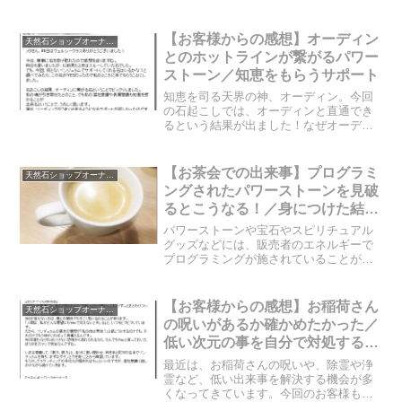
【お客様からの感想】オーディン
天然石ショップオーナーのブログ
とのホットラインが繋がるパワー
ストーン／知恵をもらうサポート
知恵を司る天界の神、オーディン。今回
の石起こしでは、オーディンと直通でき
るという結果が出ました！なぜオーディ
ンと繋がることが必要だったのでしょう
か？石起こしの結果と、お客様の感想を
掲載していますので、ご覧ください☆
【お茶会での出来事】プログラミ
天然石ショップオーナーのブログ
ングされたパワーストーンを見破
るとこうなる！／身につけた結
果…
パワーストーンや宝石やスピリチュアル
グッズなどには、販売者のエネルギーで
プログラミングが施されていることがあ
ります。今回のお客様は、プログラミン
グされているネックレスを身に着けてお
られ、自分が自分では無くなっている状
【お客様からの感想】お稲荷さん
天然石ショップオーナーのブログ
態になっておられました。...
の呪いがあるか確かめたかった／
低い次元の事を自分で対処するた
めに
最近は、お稲荷さんの呪いや、除霊や浄
霊など、低い出来事を解決する機会が多
くなってきています。今回のお客様も、