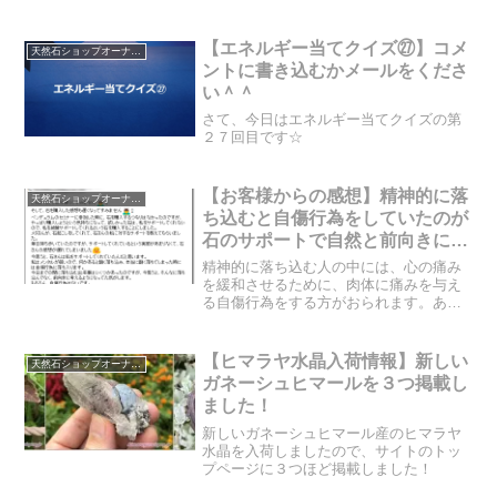
先祖が原因で家系に続くお稲荷さんの呪
いがあるかもしれないということでし
た。良くない出来事が頻繁に起こる場合
【エネルギー当てクイズ㉗】コメ
天然石ショップオーナーのブログ
は、その原因を一つ一つ突き...
ントに書き込むかメールをくださ
い＾＾
さて、今日はエネルギー当てクイズの第
２７回目です☆
【お客様からの感想】精神的に落
天然石ショップオーナーのブログ
ち込むと自傷行為をしていたのが
石のサポートで自然と前向きにな
れていた
精神的に落ち込む人の中には、心の痛み
を緩和させるために、肉体に痛みを与え
る自傷行為をする方がおられます。あと
からわかったことなのですが、実は今回
石をご購入くださったお客様が、そうだ
ったようなのです。石起こしの結果は、
【ヒマラヤ水晶入荷情報】新しい
天然石ショップオーナーのブログ
いったいどのような内容だ...
ガネーシュヒマールを３つ掲載し
ました！
新しいガネーシュヒマール産のヒマラヤ
水晶を入荷しましたので、サイトのトッ
プページに３つほど掲載しました！