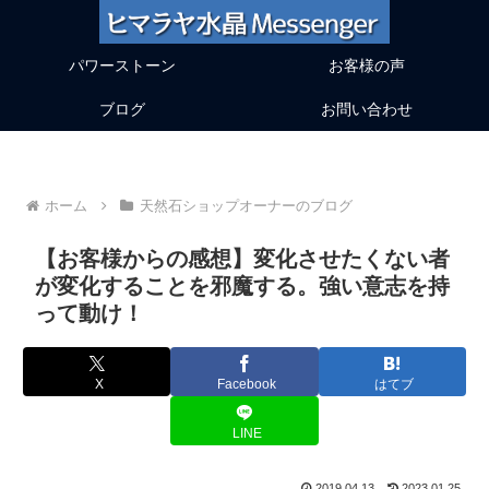
パワーストーン
お客様の声
ブログ
お問い合わせ
ホーム
天然石ショップオーナーのブログ
【お客様からの感想】変化させたくない者
が変化することを邪魔する。強い意志を持
って動け！
X
Facebook
はてブ
LINE
2019.04.13
2023.01.25