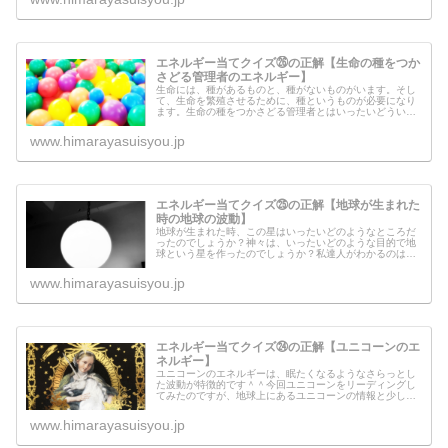
エネルギー当てクイズ㉖の正解【生命の種をつか
さどる管理者のエネルギー】
生命には、種があるものと、種がないものがいます。そし
て、生命を繁殖させるために、種というものが必要になり
ます。生命の種をつかさどる管理者とはいったいどういう
姿をしているのでしょうか？というよりも、生命に注ぎ込
む種というものを管理している人が...
www.himarayasuisyou.jp
エネルギー当てクイズ㉕の正解【地球が生まれた
時の地球の波動】
地球が生まれた時、この星はいったいどのようなところだ
ったのでしょうか？神々は、いったいどのような目的で地
球という星を作ったのでしょうか？私達人がわかるのは、
表層意識で解釈できる範囲。神々が動かしている地球とい
うものは、私達の表層意識では解釈...
www.himarayasuisyou.jp
エネルギー当てクイズ㉔の正解【ユニコーンのエ
ネルギー】
ユニコーンのエネルギーは、眠たくなるようなさらっとし
た波動が特徴的です＾＾今回ユニコーンをリーディングし
てみたのですが、地球上にあるユニコーンの情報と少し違
いました。ユニコーンとは、いったいどういう生き物なの
でしょうか？ユニコーンからメッセ...
www.himarayasuisyou.jp