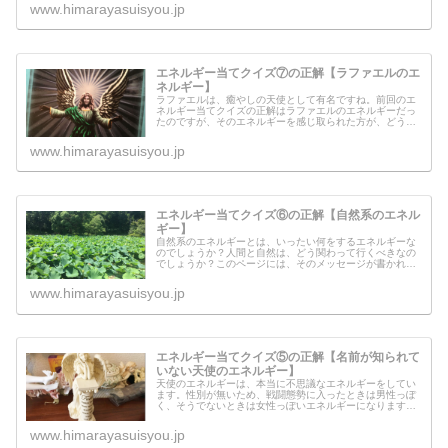
す人なのでしょうか？人間界に落ち...
www.himarayasuisyou.jp
エネルギー当てクイズ⑦の正解【ラファエルのエ
ネルギー】
ラファエルは、癒やしの天使として有名ですね。前回のエ
ネルギー当てクイズの正解はラファエルのエネルギーだっ
たのですが、そのエネルギーを感じ取られた方が、どうい
う感覚がしたのかを紹介させて頂きます。その方々は、ど
のようなエネルギーを感じられたの...
www.himarayasuisyou.jp
エネルギー当てクイズ⑥の正解【自然系のエネル
ギー】
自然系のエネルギーとは、いったい何をするエネルギーな
のでしょうか？人間と自然は、どう関わって行くべきなの
でしょうか？このページには、そのメッセージが書かれて
います。自然を構成するおおもとのエネルギーを流してい
ますので、もう一度感じてみてくだ...
www.himarayasuisyou.jp
エネルギー当てクイズ⑤の正解【名前が知られて
いない天使のエネルギー】
天使のエネルギーは、本当に不思議なエネルギーをしてい
ます。性別が無いため、戦闘態勢に入ったときは男性っぽ
く、そうでないときは女性っぽいエネルギーになります。
エネルギー当てクイズ⑤では、この地球では名前が知られ
ていない天使のエネルギーが流れて...
www.himarayasuisyou.jp