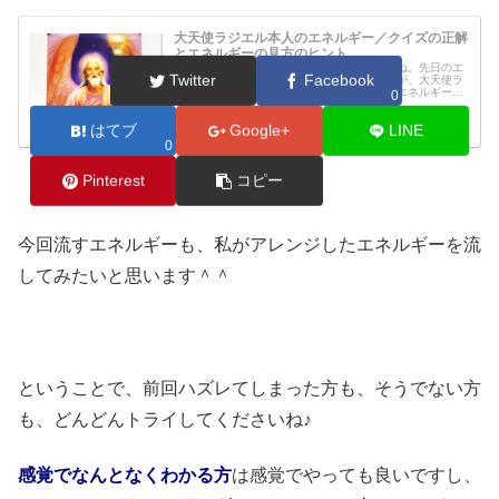
大天使ラジエル本人のエネルギー／クイズの正解
とエネルギーの見方のヒント
大天使ラジエル。とても有名な大天使ですよね。先日のエ
Twitter
Facebook
ネルギー当てクイズのページに流れていたのが、大天使ラ
ジエルのエネルギーです。大天使ラジエルのエネルギーと
0
はいったいどのようなエネルギーなのでしょうか？このペ
ージにもそのエネルギーが流れてい...
www.himarayasuisyou.jp
はてブ
Google+
LINE
0
Pinterest
コピー
今回流すエネルギーも、私がアレンジしたエネルギーを流
してみたいと思います＾＾
ということで、前回ハズレてしまった方も、そうでない方
も、どんどんトライしてくださいね♪
感覚でなんとなくわかる方
は感覚でやっても良いですし、