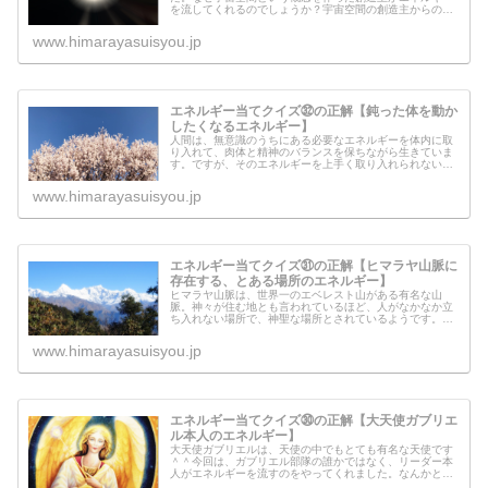
を流してくれるのでしょうか？宇宙空間の創造主からのメ
ッセージもあります。天界の仕事を担っている人は、勇気
づけられるメッセージなので読んでみ...
www.himarayasuisyou.jp
エネルギー当てクイズ㉜の正解【鈍った体を動か
したくなるエネルギー】
人間は、無意識のうちにある必要なエネルギーを体内に取
り入れて、肉体と精神のバランスを保ちながら生きていま
す。ですが、そのエネルギーを上手く取り入れられない人
もいて、肉体と精神のバランスを崩して病気になってしま
うようです。今回のエネルギーは、...
www.himarayasuisyou.jp
エネルギー当てクイズ㉛の正解【ヒマラヤ山脈に
存在する、とある場所のエネルギー】
ヒマラヤ山脈は、世界一のエベレスト山がある有名な山
脈。神々が住む地とも言われているほど、人がなかなか立
ち入れない場所で、神聖な場所とされているようです。今
回のエネルギーは、ヒマラヤ山脈のとある場所のエネルギ
ーを流してみたのですが、いったいど...
www.himarayasuisyou.jp
エネルギー当てクイズ㉚の正解【大天使ガブリエ
ル本人のエネルギー】
大天使ガブリエルは、天使の中でもとても有名な天使です
＾＾今回は、ガブリエル部隊の誰かではなく、リーダー本
人がエネルギーを流すのをやってくれました。なんかとて
も重要なメッセージがあるということなので、このページ