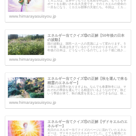
ミカエルは、世界中でもっとも名前を呼ばれ、もっともサ
ポートをお願いされる大天使です。そのミカエルの使命の
一旦をになう、ミカエル部隊の天使たち。今回は、ミカエ
ル部隊に所属している天使から、みなさんに伝えたいメッ
セージがあるようです。いったいど...
www.himarayasuisyou.jp
エネルギー当てクイズ⑬の正解【50年後の日本
の波動】
国の波動は、国民一人一人の意識によって変わります。５
０年後、私達は生きているかどうかわかりませんが、５０
年後の日本は、どうなっているのでしょうか？後に残され
た日本国民のために、今ある日本国民は、いったい何をす
べきなのでしょうか？５０年後の日...
www.himarayasuisyou.jp
エネルギー当てクイズ⑫の正解【秋を運んで来る
精霊のエネルギー】
日本には四季がありますよね。なんでも春夏秋冬には、そ
れぞれの季節を運んでくる精霊がいるようなのです。秋と
いう季節が来て、秋の風景を見ることができるのは、秋を
運んでくる精霊たちがいるからなんです。今回のエネルギ
ー当てクイズは、今までで一番難し...
www.himarayasuisyou.jp
エネルギー当てクイズ⑪の正解【ザドキエルのエ
ネルギー】
先日のエネルギー当てクイズのページに流れていたエネル
ギーは、ザドキエルのエネルギーでした。とても敏感にエ