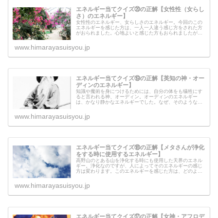
エネルギー当てクイズ⑳の正解【女性性（女らし
さ）のエネルギー】
女性性のエネルギー、女らしさのエネルギー。今回のこの
エネルギーを感じた方は、一人一人違う感じ方をされた方
がおられました。心地よいと感じた方もおられましたが、
中には「苦しくて思わずページを閉じました」という方も
おられました。なぜ今回は、感じ方...
www.himarayasuisyou.jp
エネルギー当てクイズ⑲の正解【英知の神・オー
ディンのエネルギー】
知識や魔術を身につけるためには、自分の体をも犠牲にす
ると言われる神、オーディン。オーディンのエネルギー
は、かなり静かなエネルギーでした。なぜ、そのようなエ
ネルギーの質だったのでしょうか？それには理由があった
のです。英知の神・オーディンからと...
www.himarayasuisyou.jp
エネルギー当てクイズ⑱の正解【メタさんが浄化
をする時に使用するエネルギー】
高野山のとある山を浄化する時にも使用した天界のエネル
ギー。浄化なのですが、人によってそのエネルギーの感じ
方は変わります。このエネルギーを感じた方は、どのよう
な感覚を覚えたのでしょうか？天界のエネルギーは本当に
優しく、ワインの味やお醤油の味、...
www.himarayasuisyou.jp
エネルギー当てクイズ⑰の正解【女神・アフロデ