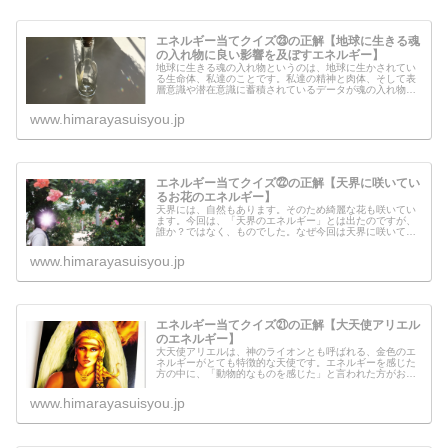
エネルギー当てクイズ㉓の正解【地球に生きる魂
の入れ物に良い影響を及ぼすエネルギー】
地球に生きる魂の入れ物というのは、地球に生かされてい
る生命体、私達のことです。私達の精神と肉体、そして表
層意識や潜在意識に蓄積されているデータが魂の入れ物に
なります。天界系の魂も、地球に生きる私達の中で「どの
入れ物が自分の使命が果たせるのか...
www.himarayasuisyou.jp
エネルギー当てクイズ㉒の正解【天界に咲いてい
るお花のエネルギー】
天界には、自然もあります。そのため綺麗な花も咲いてい
ます。今回は、「天界のエネルギー」とは出たのですが、
誰か？ではなく、ものでした。なぜ今回は天界に咲いてい
るお花のエネルギーが必要だったのでしょうか？これは上
がおこなっている実験の一つなのか...
www.himarayasuisyou.jp
エネルギー当てクイズ㉑の正解【大天使アリエル
のエネルギー】
大天使アリエルは、神のライオンとも呼ばれる、金色のエ
ネルギーがとても特徴的な天使です。エネルギーを感じた
方の中に、「動物的なものを感じた」と言われた方がおら
れましたが、ご名答です＾＾大天使アリエルからのメッセ
ージを受け取ったのですが、どんな...
www.himarayasuisyou.jp