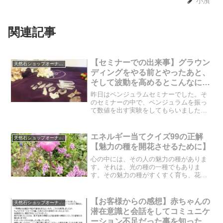
小濱
関連記事
【セミナーでの出来事】グラウン
天然石ショップオーナーのブログ
ディングをやる前とやったあと、
そして波動を高めるとこんなに違
う
昨日はペンジュラムセミナーでした。そ
のセミナーの中で、ペンジュラムを振っ
て数値を出す実験をしてもらいました。
グラウンディング前と、グラウンディン
グ後、そして、波動を天界レベルに近づ
けた後。数値はどう変化して行ったので
エネルギー当てクイズ99の正解
天然石ショップオーナーのブログ
しょうか？すごく面白いエ...
【魅力の種を開花させるために】
心の中には、その人の魅力の種がありま
す。それは、光の種の一種でもありま
す。その魅力の種がすくすく育ち、花が
咲くと、地球に生きることが楽しくてた
まらなくなります。そんな、魅力の種を
育てるためのヒントが書かれてあります
【お客様からの感想】赤ちゃんの
天然石ショップオーナーのブログ
ので、ご覧ください。
潜在意識と会話をしてコミュニケ
ーション不足だった事を知ったお