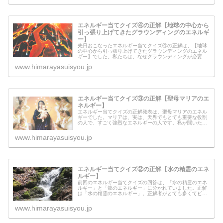
エネルギー当てクイズ④の正解【地球の中心から
引っ張り上げてきたグラウンディングのエネルギ
ー】
先日おこなったエネルギー当てクイズ④の正解は、【地球
の中心から引っ張り上げてきたグラウンディングのエネル
ギー】でした。私たちは、なぜグラウンディングが必要だ
と言われるんでしょうか？なぜ私たちは、健康だったり不
www.himarayasuisyou.jp
健康だったりするのでしょうか？そ...
エネルギー当てクイズ③の正解【聖母マリアのエ
ネルギー】
エネルギー当てクイズの正解発表は、聖母マリアのエネル
ギーでした。マリアは、実は、天界でもとても重要な役割
の人で、すごく強烈なエネルギーの人です。私が聞いた話
で、マリアと関わってすごいことが起こったという方もい
ます。いったいどういうことが起き...
www.himarayasuisyou.jp
エネルギー当てクイズ②の正解【水の精霊のエネ
ルギー】
前回のエネルギー当てクイズの回答は、「水の精霊のエネ
ルギー」と「龍のエネルギー」に分かれていました。正解
は「水の精霊のエネルギー」。正解者がとても多くてビッ
クリしました！なぜ「龍のエネルギー」と「水の精霊のエ
ネルギー」この２つの回答しか出て...
www.himarayasuisyou.jp