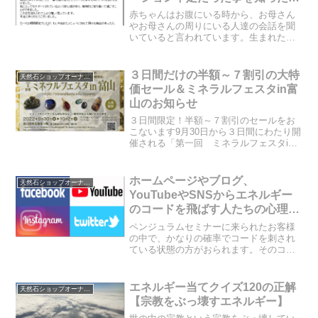
母さん
赤ちゃんはお腹にいる時から、お母さん
やお母さんの周りにいる人達の会話を聞
いていると言われています。生まれたて
の赤ちゃんが言葉を話せなくても、話す
側の言葉のエネルギーで全て赤ちゃんに
伝わっているのです。それは、潜在意識
３日間だけの半額～７割引の大特
天然石ショップオーナーのブログ
とコミュニケーションを取...
価セール＆ミネラルフェスタin富
山のお知らせ
３日間限定！半額～７割引のセールをお
こないます9月30日から３日間にわたり開
催される「第一回 ミネラルフェスタin
富山」に出展させて頂きます。ご紹介、
そしてご協力くださった皆様には感謝し
かありません。そこで、この３日間だ
ホームページやブログ、
天然石ショップオーナーのブログ
け、当サイトでも半額...
YouTubeやSNSからエネルギー
のコードを飛ばす人たちの心理状
態
ペンジュラムセミナーに来られたお客様
の中で、かなりの確率でコードを刺され
ている状態の方がおられます。そのコー
ドを刺されたきっかけを調べてもらう
と、実は、インターネット上にあるホー
ムページやブログやYouTubeの動画や
エネルギー当てクイズ120の正解
天然石ショップオーナーのブログ
SNSがきっかけだった...
【宗教をぶっ壊すエネルギー】