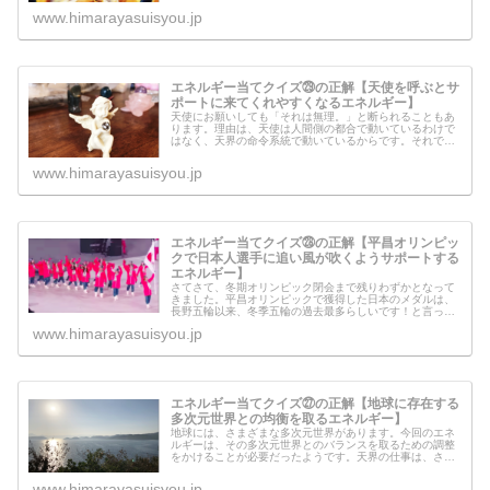
の下に書いてみました。「みんなに...
www.himarayasuisyou.jp
エネルギー当てクイズ㉙の正解【天使を呼ぶとサ
ポートに来てくれやすくなるエネルギー】
天使にお願いしても「それは無理。」と断られることもあ
ります。理由は、天使は人間側の都合で動いているわけで
はなく、天界の命令系統で動いているからです。それで
は、天使がサポートしてくれる場合とは、いったいどんな
時なのでしょうか？天使を呼んでみた...
www.himarayasuisyou.jp
エネルギー当てクイズ㉘の正解【平昌オリンピッ
クで日本人選手に追い風が吹くようサポートする
エネルギー】
さてさて、冬期オリンピック閉会まで残りわずかとなって
きました。平昌オリンピックで獲得した日本のメダルは、
長野五輪以来、冬季五輪の過去最多らしいです！と言って
も、「この結果が出ているのは、私のサポートのエネルギ
www.himarayasuisyou.jp
ーが云々…」というわけではなく、...
エネルギー当てクイズ㉗の正解【地球に存在する
多次元世界との均衡を取るエネルギー】
地球には、さまざまな多次元世界があります。今回のエネ
ルギーは、その多次元世界とのバランスを取るための調整
をかけることが必要だったようです。天界の仕事は、さま
ざまあると思うのですが、今回のように表層意識で認識し
て、行動というフィルターを通すこ...
www.himarayasuisyou.jp