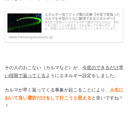
エネルギー当てクイズ㊳の正解【今世で背負った
カルマを今世のうちに解消できるエネルギー】
過去生で背負ったカルマを今世で解消できなければ、来世
でまた同じことが起きる。それを知ってか知らずか、人
は、安易にカルマを背負ってしまうことをやってしまいま
す。それはわたしも気をつけているところです。ですが、
間違ってやってしまったことを今世の...
www.himarayasuisyou.jp
その人のおこない（カルマなど）が、
今世のできるだけ早
い段階で返ってくる
ようにエネルギー設定をしました。
カルマが早く返ってくる事象が起こることにより、
人生に
おいて良い選択だけをして行こうと思える
と良いですね＾
＾