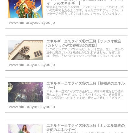
ィーテのエネルギー】
愛や美をつかさどる女神、アフロディーテ。この方は、戦
いの女神でもあるようです。そんなアフロディーテが、メ
ッセージを降ろしてくれました。いったいどのようなメッ
セージなのでしょうか？愛というエネルギーがあるから、
世界は自然に分かれていくようです...
www.himarayasuisyou.jp
エネルギー当てクイズ⑯の正解【サレジオ教会
(カトリック碑文谷教会)の波動】
江戸のサンタマリアで有名なサレジオ教会。先日、散歩の
途中に突然サレジオ教会に呼ばれ行きました。なぜ天界
は、突然こういったミッションを与えてくるのでしょう
か？エネルギー当てクイズも、実はミッション（見えない
ところの仕事）の一つ。今日は、見えな...
www.himarayasuisyou.jp
エネルギー当てクイズ⑮の正解【植物系のエネル
ギー】
エネルギー当てクイズ⑮の正解は、樹木や草花などの植物
系のエネルギーでした。２４名中３名という、過去最高に
難しい問題だったようですが、皆さん共通して「ピリピリ
する」「固い感じがする」と言う書き込みが多かったよう
です。なぜ共通して、皆さんそのよ...
www.himarayasuisyou.jp
エネルギー当てクイズ⑭の正解【ミカエル部隊の
天使のエネルギー】