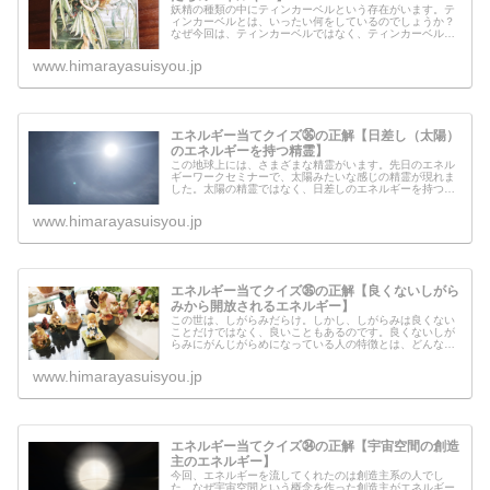
妖精の種類の中にティンカーベルという存在がいます。テ
ィンカーベルとは、いったい何をしているのでしょうか？
なぜ今回は、ティンカーベルではなく、ティンカーベルた
ちなのでしょうか？ティンカーベルから人間界に住む人達
に伝えたいこともあるようなので、...
www.himarayasuisyou.jp
エネルギー当てクイズ㊱の正解【日差し（太陽）
のエネルギーを持つ精霊】
この地球上には、さまざまな精霊がいます。先日のエネル
ギーワークセミナーで、太陽みたいな感じの精霊が現れま
した。太陽の精霊ではなく、日差しのエネルギーを持つ精
霊とはいったいどのような精霊なのでしょうか？天使もそ
うなのですが、要するに持っている...
www.himarayasuisyou.jp
エネルギー当てクイズ㉟の正解【良くないしがら
みから開放されるエネルギー】
この世は、しがらみだらけ。しかし、しがらみは良くない
ことだけではなく、良いこともあるのです。良くないしが
らみにがんじがらめになっている人の特徴とは、どんなタ
イプの人なのでしょうか？今回のエネルギーは、良くない
しがらみから開放され自由になるた...
www.himarayasuisyou.jp
エネルギー当てクイズ㉞の正解【宇宙空間の創造
主のエネルギー】
今回、エネルギーを流してくれたのは創造主系の人でし
た。なぜ宇宙空間という概念を作った創造主がエネルギー