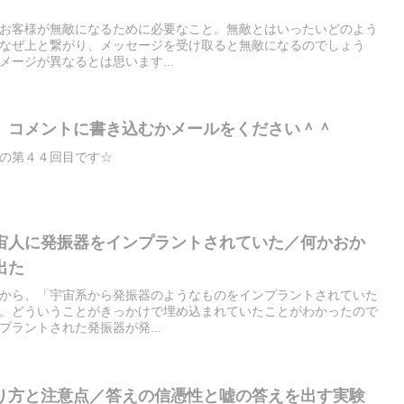
お客様が無敵になるために必要なこと。無敵とはいったいどのよう
なぜ上と繋がり、メッセージを受け取ると無敵になるのでしょう
ージが異なるとは思います...
】コメントに書き込むかメールをください＾＾
の第４４回目です☆
宙人に発振器をインプラントされていた／何かおか
出た
から、「宇宙系から発振器のようなものをインプラントされていた
。どういうことがきっかけで埋め込まれていたことがわかったので
ラントされた発振器が発...
り方と注意点／答えの信憑性と嘘の答えを出す実験