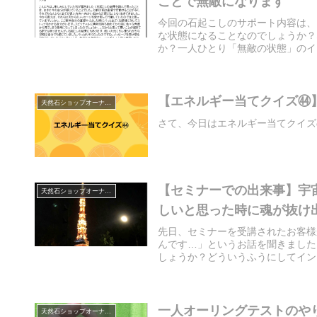
ことで無敵になります
今回の石起こしのサポート内容は、
な状態になることなのでしょうか？
か？一人ひとり「無敵の状態」のイメ
【エネルギー当てクイズ㊹
天然石ショップオーナーのブログ
さて、今日はエネルギー当てクイズ
【セミナーでの出来事】宇
天然石ショップオーナーのブログ
しいと思った時に魂が抜け
先日、セミナーを受講されたお客様
んです…」というお話を聞きました
しょうか？どういうふうにしてインプ
一人オーリングテストのや
天然石ショップオーナーのブログ