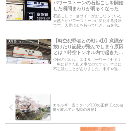
パワーストーンの石起こしを開始
した瞬間まわりが明るくなったよ
うに見えた？！
石起こしは、当サイトがおこなっている
天然石がパワーストーンに変化する技法
です。天界に石を持って行き、石を覚醒
させ、石本来の力を引き出しの効果を最
大限に発揮させます。ウェルシークラス
での出来事なのですが、お客様の目の前
【時空犯罪者との戦い①】意識が
天然石ショップオーナーのブログ
で石起こしをしている時に...
抜けたり記憶が飛んでしまう原因
とは？時空トンネル内で起きた大
爆発…
今回のお話は、エネルギーワークセミナ
ー中に起きた出来事なのですが、本当に
不思議なことがありました。未来や過去
や、宇宙のどこかの星や、どこかの宇宙
船の中に直接行けるような、そんな時空
トンネルが存在するというのです。わた
しも最初意味がわかりませ...
エネルギー当てクイズ103の正解【光の連
携が取れている時の波動】