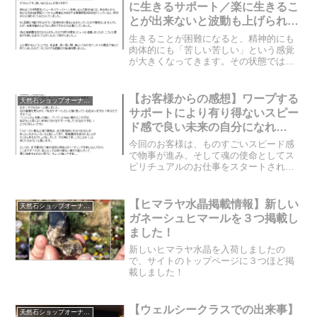
に生きるサポート／楽に生きるこ
とが出来ないと波動も上げられな
い
生きることが困難になると、精神的にも
肉体的にも「苦しい苦しい」という感覚
が大きくなってきます。その状態では、
波動を上げようとしても上げられませ
ん。波動が上げるためには、その苦しい
状態から抜け出さなければいけないので
【お客様からの感想】ワープする
天然石ショップオーナーのブログ
す。だからまずは楽に生きる...
サポートにより有り得ないスピー
ド感で良い未来の自分になれ
る？！
今回のお客様は、ものすごいスピード感
で物事が進み、そして魂の使命としてス
ピリチュアルのお仕事をスタートされる
方です。いったいどのような方なのでし
ょうか？どのような内容のスピリチュア
ルのお仕事をスタートされるのでしょう
【ヒマラヤ水晶掲載情報】新しい
天然石ショップオーナーのブログ
か？お客様のブログもご紹...
ガネーシュヒマールを３つ掲載し
ました！
新しいヒマラヤ水晶を入荷しましたの
で、サイトのトップページに３つほど掲
載しました！
【ウェルシークラスでの出来事】
天然石ショップオーナーのブログ