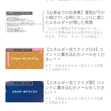
無意識でそういう現実を作り上げている
部分をしっかりと見つけて、その部分を
解決する必要があります。今回のお客様
【お茶会での出来事】運気が下が
天然石ショップオーナーのブログ
は、それを目的としてエネ...
り続けている時に久しぶりに感じ
たエネルギーが増した実感
「だんだん運気が下がり続けている…」
そういう実感がある人も世の中にはおら
れます。ですが、そういう人があること
をすると、エネルギーが増し、運気が増
すのです。それはどういったことをする
と良いのでしょうか？？私のスピリチュ
【エネルギー当てクイズ114】コ
天然石ショップオーナーのブログ
アルお茶会に来られた方に...
メントに書き込むかメールをくだ
さい＾＾
さて、今日はエネルギー当てクイズの第
１１４回目です☆
【エネルギー当てクイズ㉙】コメ
天然石ショップオーナーのブログ
ントに書き込むかメールをくださ
い＾＾
さて、今日はエネルギー当てクイズの第
２９回目です☆