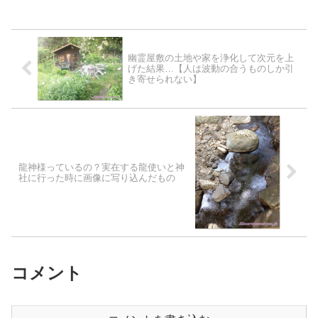
幽霊屋敷の土地や家を浄化して次元を上
げた結果…【人は波動の合うものしか引
き寄せられない】
龍神様っているの？実在する龍使いと神
社に行った時に画像に写り込んだもの
コメント