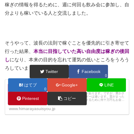
稼ぎの情報を得るために、週に何回も飲み会に参加し、自
分よりも稼いでいる人と交流しました。
そうやって、波長の法則で稼ぐことを優先的に引き寄せて
行った結果、
本当に目指していた高い自由度は稼ぎの後回
し
になり、本来の目的を忘れて運気の低いところをうろう
ろしていました。
Twitter
Facebook
0
はてブ
Google+
LINE
お金のエネルギーと豊かさのエネルギー／金運だ
0
けアップしても貧しいままであること
天界には豊かさのエネルギーがあります。ですが、豊かさ
のエネルギーとお金のエネルギーは違います。質がまった
Pinterest
コピー
く違うのです。金運アップをするために何十万円もお金を
かけていた時期もありますが、豊かさのエネルギーで満た
されることはありませんでした。そ...
www.himarayasuisyou.jp