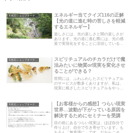
エネルギー当てクイズ116の正解
天然石ショップオーナーのブログ
【光の道に進む時の苦しさを軽減
するエネルギー】
楽しさには、光の楽しさと闇の楽しさが
あります。光の道に進む際には、光の感
覚で実現化をすることに没頭しているこ
とがとても大切になってきます。逆に、
光の感覚で現実化することに没頭できな
いと、苦しみやツラさしか感じられませ
スピリチュアルのチカラだけで魔
天然石ショップオーナーのブログ
ん。その原因は、「思い」...
法みたいに物質or現実を変化させ
ることができる？
世間には、ふわふわしたスピリチュアル
のサービスが数多くありますが、私は、
現実に根ざしたスピリチュアルをやって
います。ただし、現実を動かすスピリチ
ュアルと言っても、割れたお茶碗を元通
りにすることは、スピリチュアルだけで
【お客様からの感想】つらい現実
天然石ショップオーナーのブログ
は難しいのです。心の傷と...
世界…波動が下がっている原因を
解決するためにセミナーを受講
目の前にあるつらい現実は、ほぼ自分で
作り上げ、自分で引き寄せています。も
ちろん「無意識に」です。だからこそ、