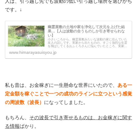
人は、引っ越し先でも波動の低い引っ越し場所を選びがち
です。↓
幽霊屋敷の土地や家を浄化して次元を上げた結
果…【人は波動の合うものしか引き寄せられな
い】
小さいころから、幽霊屋敷みたいな波動の家に住んでいた
友人の話しです。実家から出たものの、すごく強烈な生霊
を飛ばしてくるおふくろさんに悩んでいたところ、実家の
土地や家を浄化することにしました。浄化したあとにある
www.himarayasuisyou.jp
出来事が起こったのですが、その出...
私も昔は、お金稼ぎに一生懸命な世界にいたので、
ある一
定金額を稼ぐことで一つの成功のラインに立つという感覚
の周波数（波長）
になってしました。
もちろん、
その波長で引き寄せるものは、お金稼ぎに関す
る情報
ばかり。