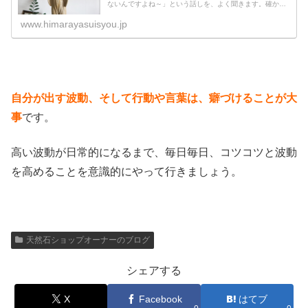
ないんですよね～」という話しを、よく聞きます。確か
に、潜在意識の中だけを変えても、意味がないんです。現
実が変わらないのは、何が原因なので...
www.himarayasuisyou.jp
自分が出す波動、そして行動や言葉は、癖づけることが大
事
です。
高い波動が日常的になるまで、毎日毎日、コツコツと波動
を高めることを意識的にやって行きましょう。
天然石ショップオーナーのブログ
シェアする
X
Facebook
はてブ