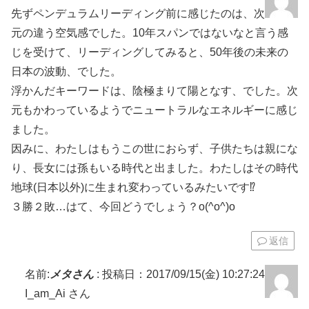
先ずペンデュラムリーディング前に感じたのは、次
元の違う空気感でした。10年スパンではないなと言う感
じを受けて、リーディングしてみると、50年後の未来の
日本の波動、でした。
浮かんだキーワードは、陰極まりて陽となす、でした。次
元もかわっているようでニュートラルなエネルギーに感じ
ました。
因みに、わたしはもうこの世におらず、子供たちは親にな
り、長女には孫もいる時代と出ました。わたしはその時代
地球(日本以外)に生まれ変わっているみたいです⁉
３勝２敗…はて、今回どうでしょう？o(^o^)o
返信
名前:
メタさん
:
投稿日：2017/09/15(金) 10:27:24
I_am_Ai さん