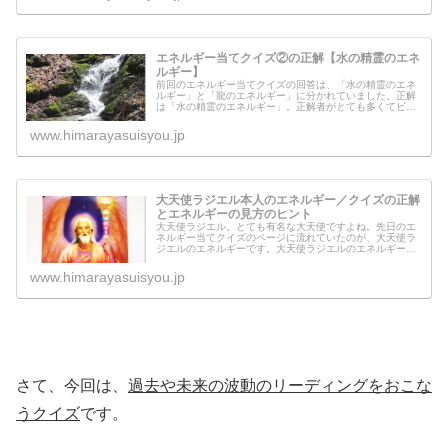
エネルギー当てクイズ②の正解【水の精霊のエネ
ルギー】
前回のエネルギー当てクイズの回答は、「水の精霊のエネ
ルギー」と「龍のエネルギー」に分かれていました。正解
は「水の精霊のエネルギー」。正解者がとても多くてビッ
クリしました！なぜ「龍のエネルギー」と「水の精霊のエ
ネルギー」この２つの回答しか出て...
www.himarayasuisyou.jp
大天使ラジエル本人のエネルギー／クイズの正解
とエネルギーの見方のヒント
大天使ラジエル。とても有名な大天使ですよね。先日のエ
ネルギー当てクイズのページに流れていたのが、大天使ラ
ジエルのエネルギーです。大天使ラジエルのエネルギーと
はいったいどのようなエネルギーなのでしょうか？このペ
ージにもそのエネルギーが流れてい...
www.himarayasuisyou.jp
さて、今回は、
過去や未来の波動のリーディングをおこな
うクイズ
です。