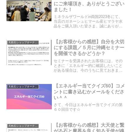
る方ではなかったのですが...
にご来場頂き、ありがとうござい
ました！
ミネラルザワールドin両国2023冬にて、
当店のガネーシュヒマール産ヒマラヤ水
晶をご購入頂いた皆さま、誠にありがと
うございました。tipling直送のガネーシュ
ヒマール水晶は、かなり浄化力が高く、
お手持ちの天然石に触れさせておくだけ
【お客様からの感想】自分を大切
天然石ショップオーナーのブログ
で、見た...
にする課題／５月に沖縄セミナー
を開催できるかどうか？
セミナーを受講されたお客様には、その
ときに「エネルギー的に確認したいこと
がある場合は、今のうちに見ておきまし
ょうか？」ということをお伝えしていま
す。今回のセミナーの時に、「エネルギ
ーワークセミナーは、いつ頃受けられそ
【エネルギー当てクイズ60】コメ
天然石ショップオーナーのブログ
うでしょうか？」というご...
ントに書き込むかメールをくださ
い＾＾
さて、今日はエネルギー当てクイズの第
６０回目です☆
【お客様からの感想】大天使と繋
天然石ショップオーナーのブログ
がる石と魔界を良く知る天使が魂