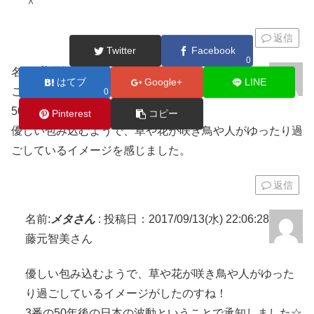
＾
返信
Twitter
Facebook
0
名前:
藤元智美
:
投稿日：2017/09/13(水) 13:14:59
はてブ
Google+
LINE
こんにちは(^^)メゲずに今日も挑戦です（笑）
0
50年後の未来でお願いします。
Pinterest
コピー
優しい包み込むようで、草や花が咲き鳥や人がゆったり過
ごしているイメージを感じました。
返信
名前:
メタさん
:
投稿日：2017/09/13(水) 22:06:28
藤元智美さん
優しい包み込むようで、草や花が咲き鳥や人がゆった
り過ごしているイメージがしたのすね！
3番の50年後の日本の波動ということで承知しました☆