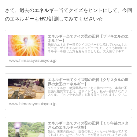
さて、過去のエネルギー当てクイズをヒントにして、今回
のエネルギーもぜひ計測してみてください☆
エネルギー当てクイズ⑪の正解【ザドキエルのエ
ネルギー】
先日のエネルギー当てクイズのページに流れていたエネル
ギーは、ザドキエルのエネルギーでした。とても敏感にエ
ネルギーを感じた方もおられましたね。大天使ザドキエル
は、いったいどのような天使なのでしょうか？ザドキエル
本人からのメッセージもありますの...
www.himarayasuisyou.jp
エネルギー当てクイズ⑩の正解【クリスタルの世
界の女王のエネルギー】
クリスタルは、物質世界の中にある物の中でも、本当に不
思議な物質ですよね。当サイトでも、私が一番好きなクリ
スタル、「ヒマラヤ水晶」を取り扱っております。クリス
タルの人間界での役目とはいったい、何なのでしょうか？
クリスタルの世界に住んでいる女王...
www.himarayasuisyou.jp
エネルギー当てクイズ⑨の正解【１５年後のメタ
さんのエネルギー状態】
先日、未来の自分が、現在の私にメッセージを送ってきて
くれました。なぜこういうことが起きるのでしょうか？未