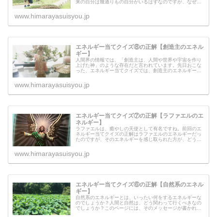
来の自分は幾通りもの自分がいるはずなのですが、なぜ限
定された未来の自分が来てくれるのでしょうか？自分が進
んでいる方向の未来の自分との繋が...
www.himarayasuisyou.jp
エネルギー当てクイズ⑧の正解【創造主のエネル
ギー】
人間界の情報では、「創造主は、人間や世界や宇宙を作り
上げた神」のような存在だと言われています。先日おこな
った、エネルギー当てクイズでは、創造主のエネルギーを
流してみました。創造主とはいったいどんなものを作り出
す人なのでしょうか？人間界に落ち...
www.himarayasuisyou.jp
エネルギー当てクイズ⑦の正解【ラファエルのエ
ネルギー】
ラファエルは、癒やしの天使として有名ですね。前回のエ
ネルギー当てクイズの正解はラファエルのエネルギーだっ
たのですが、そのエネルギーを感じ取られた方が、どうい
う感覚がしたのかを紹介させて頂きます。その方々は、ど
のようなエネルギーを感じられたの...
www.himarayasuisyou.jp
エネルギー当てクイズ⑥の正解【自然系のエネル
ギー】
自然系のエネルギーとは、いったい何をするエネルギーな
のでしょうか？人間と自然は、どう関わって行くべきなの
でしょうか？このページには、そのメッセージが書かれて
います。自然を構成するおおもとのエネルギーを流してい