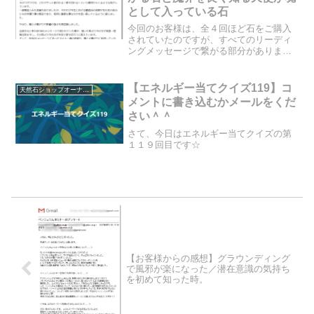
として入っている石
今回のお客様は、全４回ほど石をご購入
されていたのですが、すべてのリーディ
ングメッセージで繋がる部分がありまし
た。それは、中に潜む闇の存在について
のことです。大天使と繋がる石、そして
魔界のことを良く知っている部隊の天使
【エネルギー当てクイズ119】コ
天然石ショップオーナーのブログ
が魂として入っている石が...
メントに書き込むかメールをくだ
さい＾＾
さて、今日はエネルギー当てクイズの第
１１９回目です☆
【お客様からの感想】グラウンディング
で風邪が楽になった／潜在意識の気持ち
を初めて知った時。