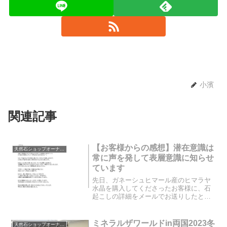
小濱
関連記事
【お客様からの感想】潜在意識は
天然石ショップオーナーのブログ
常に声を発して表層意識に知らせ
ています
先日、ガネーシュヒマール産のヒマラヤ
水晶を購入してくださったお客様に、石
起こしの詳細をメールでお送りしたとこ
ろ、お返事がきました。今日は、お客様
の声をご紹介したいと思います。お客様
は、まだ潜在意識の声を聞くことができ
ミネラルザワールドin両国2023冬
天然石ショップオーナーのブログ