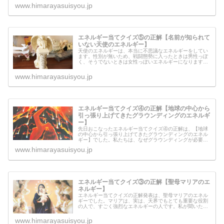
ますので、もう一度感じてみてくだ...
www.himarayasuisyou.jp
エネルギー当てクイズ⑤の正解【名前が知られて
いない天使のエネルギー】
天使のエネルギーは、本当に不思議なエネルギーをしてい
ます。性別が無いため、戦闘態勢に入ったときは男性っぽ
く、そうでないときは女性っぽいエネルギーになります。
エネルギー当てクイズ⑤では、この地球では名前が知られ
ていない天使のエネルギーが流れて...
www.himarayasuisyou.jp
エネルギー当てクイズ④の正解【地球の中心から
引っ張り上げてきたグラウンディングのエネルギ
ー】
先日おこなったエネルギー当てクイズ④の正解は、【地球
の中心から引っ張り上げてきたグラウンディングのエネル
ギー】でした。私たちは、なぜグラウンディングが必要だ
と言われるんでしょうか？なぜ私たちは、健康だったり不
www.himarayasuisyou.jp
健康だったりするのでしょうか？そ...
エネルギー当てクイズ③の正解【聖母マリアのエ
ネルギー】
エネルギー当てクイズの正解発表は、聖母マリアのエネル
ギーでした。マリアは、実は、天界でもとても重要な役割
の人で、すごく強烈なエネルギーの人です。私が聞いた話
で、マリアと関わってすごいことが起こったという方もい
ます。いったいどういうことが起き...
www.himarayasuisyou.jp