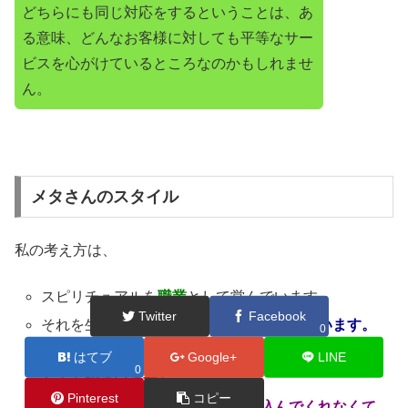
どちらにも同じ対応をするということは、あ
る意味、どんなお客様に対しても平等なサー
ビスを心がけているところなのかもしれませ
ん。
メタさんのスタイル
私の考え方は、
スピリチュアルを
職業
として営んでいます。
Twitter
Facebook
それを生業として利益を出し
家族を養っています。
0
考え方が合わないのであれば
無理して来てもらわな
はてブ
Google+
LINE
0
くてもかまいません。
Pinterest
コピー
料金設定に不満
がある方は、
申し込んでくれなくて