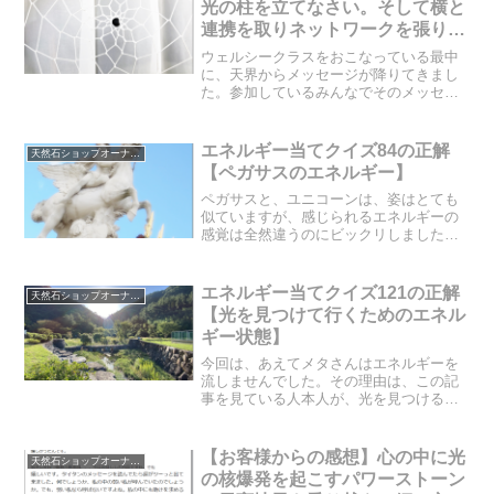
光の柱を立てなさい。そして横と
連携を取りネットワークを張りな
さい。
ウェルシークラスをおこなっている最中
に、天界からメッセージが降りてきまし
た。参加しているみんなでそのメッセー
ジをリーディングし、解釈して行くと、
天界がこの地球上で何をしようとしてい
るのかが、少しずつわかってきました。
エネルギー当てクイズ84の正解
天然石ショップオーナーのブログ
天界は、いったい何をここ...
【ペガサスのエネルギー】
ペガサスと、ユニコーンは、姿はとても
似ていますが、感じられるエネルギーの
感覚は全然違うのにビックリしました。
ユニコーンとペガサスのエネルギー違い
とは、どう違うのでしょうか？ペガサス
の住む次元とは、いったいどういう次元
エネルギー当てクイズ121の正解
天然石ショップオーナーのブログ
なのでしょうか？そして、...
【光を見つけて行くためのエネル
ギー状態】
今回は、あえてメタさんはエネルギーを
流しませんでした。その理由は、この記
事を見ている人本人が、光を見つけるた
めのエネルギー状態でいることが重要だ
からです。光を見つけて行くためのエネ
ルギー状態とはいったいどういう状態な
【お客様からの感想】心の中に光
天然石ショップオーナーのブログ
のでしょうか？
の核爆発を起こすパワーストーン