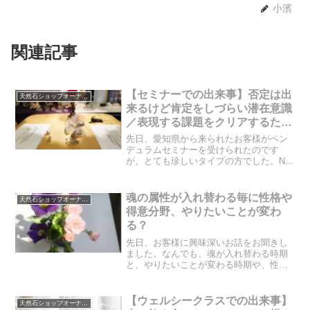
小濱
関連記事
【セミナーでの出来事】否定は出
天然石ショップオーナーのブログ
来るけど肯定をしづらい潜在意識
／表現する課題をクリアするため
に
先日、愛知県から来られたお客様がペン
デュラムセミナーを受けられたのです
が、とても珍しいタイプの方でした。NO
はわかりやすく振れるのですが、YESで
は迷っている感じの答え方だったので
す。実は、潜在意識がそういう答え方を
魂の属性が入れ替わる毎に性格や
天然石ショップオーナーのブログ
するには、潜在意識なりの...
得意分野、やりたいことが変わ
る？
先日、お客様に興味深いお話をお聞きし
ました。なんでも、魂が入れ替わる時期
と、やりたいことが変わる時期や、性格
や得意分野が変わる時期がリンクしてい
るということでした。魂が入れ替わる？
性格が変わる？本当にそういうことが起
【ウェルシークラスでの出来事】
天然石ショップオーナーのブログ
きるのでしょうか。本当か...