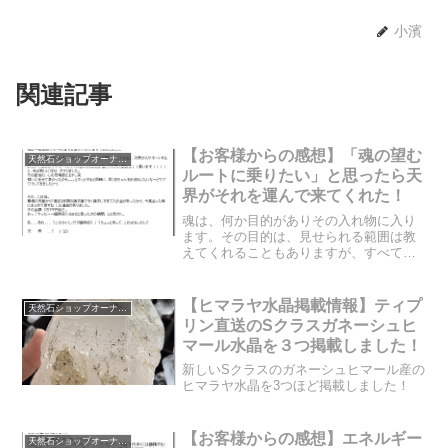
小濱
関連記事
【お客様からの感想】「魂の望む
天然石ショップオーナーのブログ
ルートに乗りたい」と思ったら天
界がそれを運んで来てくれた！
魂は、何か目的がありその入れ物に入り
ます。その目的は、見せられる範囲は教
えてくれることもありますが、すべて教
えてくれるわけではありません。今回の
お客様の石起こしの内容では、少しだけ
その部分が見えるような内容が出てきま
【ヒマラヤ水晶掲載情報】ティプ
天然石ショップオーナーのブログ
した。いったいどのような...
リン直送のSクラスガネーシュヒ
マール水晶を３つ掲載しました！
新しいSクラスのガネーシュヒマール産の
ヒマラヤ水晶を3つほど掲載しました！
【お客様からの感想】エネルギー
天然石ショップオーナーのブログ