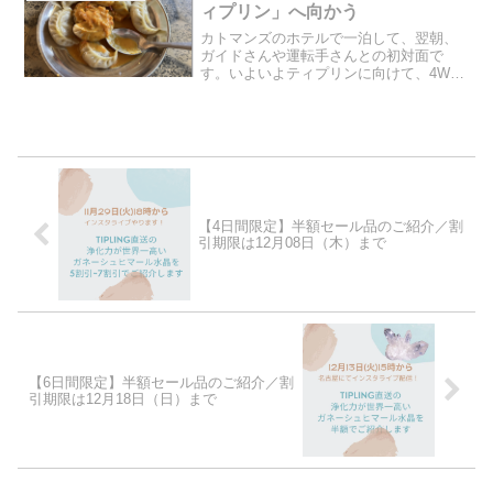
ィプリン」へ向かう
カトマンズのホテルで一泊して、翌朝、
ガイドさんや運転手さんとの初対面で
す。いよいよティプリンに向けて、4WD
の車に乗り込み出発します。途中、その
4WDの車でさえ何度もエンストするくら
い急勾配の箇所がいくつもありました
が、運転手さんの諦めない...
【4日間限定】半額セール品のご紹介／割
引期限は12月08日（木）まで
【6日間限定】半額セール品のご紹介／割
引期限は12月18日（日）まで