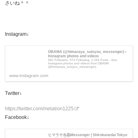
さいね＾＾
Instagram↓
OBAMA (@himaraya_suisyou_messenger) •
Instagram photos and videos
682 Followers, 574 Following, 2,264 Posts - See
Instagram photos and videos from OBAMA
(@himaraya_suisyou_messenger)
www.instagram.com
Twitter↓
https://twitter.com/metatron1225
Facebook↓
ヒマラヤ水晶Messenger | Shirokanedai Tokyo