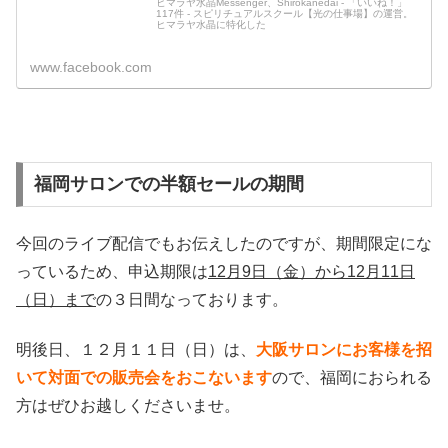
ヒマラヤ水晶Messenger、Shirokanedai - 「いいね！」
117件 - スピリチュアルスクール【光の仕事場】の運営。
ヒマラヤ水晶に特化した
www.facebook.com
福岡サロンでの半額セールの期間
今回のライブ配信でもお伝えしたのですが、期間限定にな
っているため、申込期限は
12月9日（金）から12月11日
（日）まで
の３日間なっております。
明後日、１２月１１日（日）は、
大阪サロンにお客様を招
いて対面での販売会をおこないます
ので、福岡におられる
方はぜひお越しくださいませ。