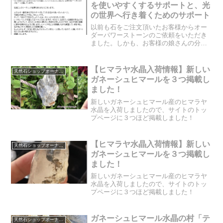
を使いやすくするサポートと、光
の世界へ行き着くためのサポート
以前も石をご注文頂いたお客様からオー
ダーパワーストーンのご依頼をいただき
ました。しかも、お客様の娘さんの分
も、ということで２つご注文を頂きまし
た。その２つの石のサポート内容とは、
どのような内容だったのでしょうか？リ
【ヒマラヤ水晶入荷情報】新しい
天然石ショップオーナーのブログ
ーディング結果の中のメッセ...
ガネーシュヒマールを３つ掲載し
ました！
新しいガネーシュヒマール産のヒマラヤ
水晶を入荷しましたので、サイトのトッ
プページに３つほど掲載しました！
【ヒマラヤ水晶入荷情報】新しい
天然石ショップオーナーのブログ
ガネーシュヒマールを３つ掲載し
ました！
新しいガネーシュヒマール産のヒマラヤ
水晶を入荷しましたので、サイトのトッ
プページに３つほど掲載しました！
ガネーシュヒマール水晶の村「テ
天然石ショップオーナーのブログ