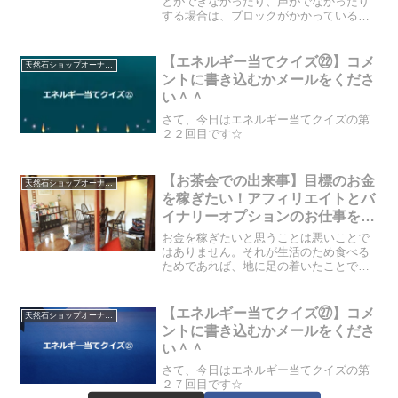
とができなかったり、声がでなかったり
する場合は、ブロックがかかっている場
合があります。メタさんも、過去に滑舌
が悪く、吃音症でした。これも、「表現
ができない」というブロックです。今回
【エネルギー当てクイズ㉒】コメ
天然石ショップオーナーのブログ
のお客様をサポートしてく...
ントに書き込むかメールをくださ
い＾＾
さて、今日はエネルギー当てクイズの第
２２回目です☆
【お茶会での出来事】目標のお金
天然石ショップオーナーのブログ
を稼ぎたい！アフィリエイトとバ
イナリーオプションのお仕事をし
ているお客様
お金を稼ぎたいと思うことは悪いことで
はありません。それが生活のため食べる
ためであれば、地に足の着いたことであ
り、スピリチュアルで言うグラウンディ
ングでもあります。今回のお客様は、ご
自身にとって、どうしてもやりたいこと
【エネルギー当てクイズ㉗】コメ
天然石ショップオーナーのブログ
があり「その目標のために...
ントに書き込むかメールをくださ
い＾＾
さて、今日はエネルギー当てクイズの第
２７回目です☆