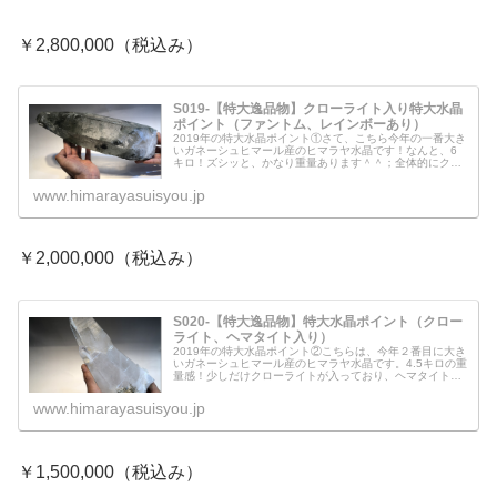
￥2,800,000（税込み）
S019-【特大逸品物】クローライト入り特大水晶
ポイント（ファントム、レインボーあり）
2019年の特大水晶ポイント①さて、こちら今年の一番大き
いガネーシュヒマール産のヒマラヤ水晶です！なんと、6
キロ！ズシッと、かなり重量あります＾＾；全体的にクロ
ーライトが入っていて、濃い緑が特徴的なのですが、先端
にファントムやレインボーも綺...
www.himarayasuisyou.jp
￥2,000,000（税込み）
S020-【特大逸品物】特大水晶ポイント（クロー
ライト、ヘマタイト入り）
2019年の特大水晶ポイント②こちらは、今年２番目に大き
いガネーシュヒマール産のヒマラヤ水晶です。4.5キロの重
量感！少しだけクローライトが入っており、ヘマタイトも
入っています。採掘される場所によってこうなるのでしょ
うか、今年のガネーシュヒ...
www.himarayasuisyou.jp
￥1,500,000（税込み）