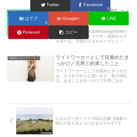
Twitter
Facebook
0
【エネルギー当てクイズ⑥】コメ
天然石ショップオーナーのブログ
ントに書き込むかメールをくださ
はてブ
Google+
LINE
0
い＾＾
今日は、ヒマラヤ水晶Messenger恒例の
Pinterest
コピー
エネルギー当てクイズです！前回のエネ
ルギーは、天使のエネルギーでした！ざ
っくりとした選択肢でしたので、正解率
も高かったですね♪
ライトワーカーとして目覚めたき
天然石ショップオーナーのブログ
っかけ／天界と約束したこと
ライトワーカーとして目覚めたきっかけ
は、人それぞれだと思います。私の場合
は、あることがきっかけで天界にお仕事
を依頼され、そのお仕事をやるという約
束をしたことが、ライトワーカーに目覚
めるきっかけでした。お金稼ぎを追い求
める次元から、豊かさに満...
エネルギー当てクイズ61の正解【物事の
流れが見えるようになるエネルギー】