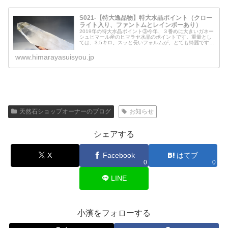
S021-【特大逸品物】特大水晶ポイント（クロー
ライト入り、ファントムとレインボーあり）
2019年の特大水晶ポイント③今年、３番めに大きいガネー
シュヒマール産のヒマラヤ水晶のポイントです。重量とし
ては、3.5キロ。スッと長いフォルムが、とても綺麗です☆
少しだけクローライトが入っており、レインボーも入って
いますよ＾＾先端のファン...
www.himarayasuisyou.jp
天然石ショップオーナーのブログ
お知らせ
シェアする
X
Facebook
はてブ
0
0
LINE
小濱をフォローする