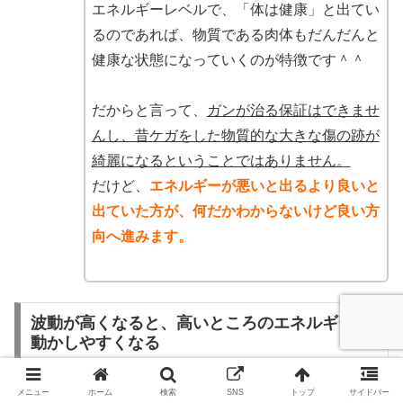
エネルギーレベルで、「体は健康」と出てい
るのであれば、物質である肉体もだんだんと
健康な状態になっていくのが特徴です＾＾
だからと言って、
ガンが治る保証はできませ
んし、昔ケガをした物質的な大きな傷の跡が
綺麗になるということではありません。
だけど、
エネルギーが悪いと出るより良いと
出ていた方が、何だかわからないけど良い方
向へ進みます。
波動が高くなると、高いところのエネルギーを
動かしやすくなる
メニュー
ホーム
検索
SNS
トップ
サイドバー
当サイトのスピリチュアルスクールでは、まずペンジュラ