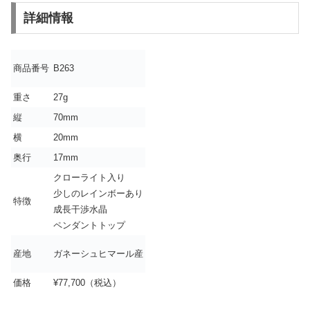
詳細情報
商品番号
B263
重さ
27g
縦
70mm
横
20mm
奥行
17mm
クローライト入り
少しのレインボーあり
特徴
成長干渉水晶
ペンダントトップ
産地
ガネーシュヒマール産
価格
¥77,700（税込）