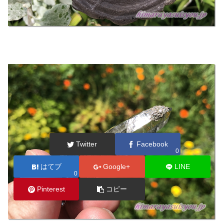
Twitter
Facebook
0
はてブ
Google+
LINE
0
Pinterest
コピー