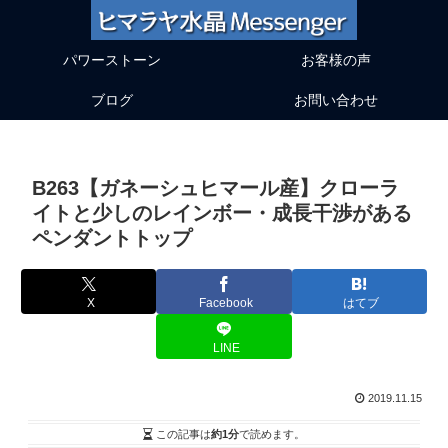
パワーストーン
お客様の声
ブログ
お問い合わせ
B263【ガネーシュヒマール産】クローラ
イトと少しのレインボー・成長干渉がある
ペンダントトップ
X
Facebook
はてブ
LINE
2019.11.15
この記事は
約1分
で読めます。