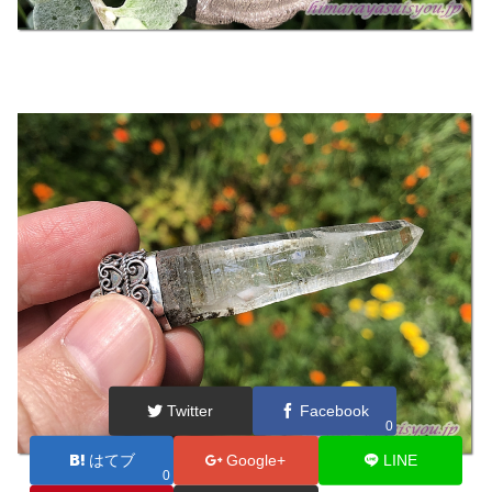
Twitter
Facebook
0
はてブ
Google+
LINE
0