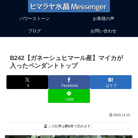
パワーストーン
お客様の声
ブログ
お問い合わせ
B242【ガネーシュヒマール産】マイカが
入ったペンダントトップ
X
Facebook
はてブ
LINE
2019.11.15
この記事は
約1分
で読めます。