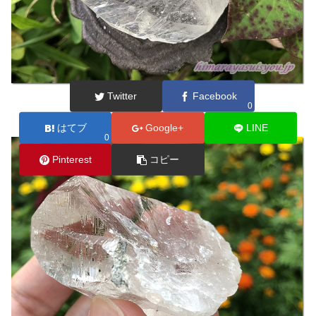
Twitter
Facebook
0
はてブ
Google+
LINE
0
Pinterest
コピー