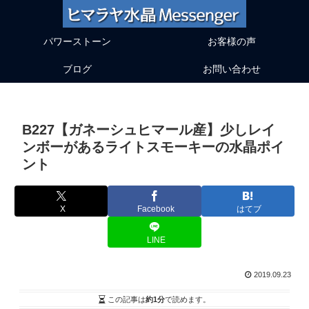
パワーストーン
お客様の声
ブログ
お問い合わせ
B227【ガネーシュヒマール産】少しレイ
ンボーがあるライトスモーキーの水晶ポイ
ント
X
Facebook
はてブ
LINE
2019.09.23
この記事は
約1分
で読めます。