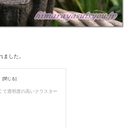
れました。
次
くて透明度の高いクラスター