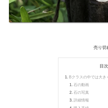
売り切
目
Bクラスの中では大き
石の動画
石の写真
詳細情報
購入手続