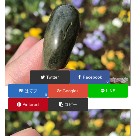
Twitter
Facebook
0
はてブ
Google+
LINE
0
Pinterest
コピー