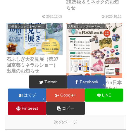
2025秋＆ミネオクのお知
らせ
2025.12.05
2025.10.16
天然石ショップオーナーのブログ
天然石ショップオーナーのブログ
石ふしぎ大発見展（第37
回京都ミネラルショー）
出展のお知らせ
Twitter
Facebook
ミネラルザワールドin日本
0
橋２０２５秋のお知らせ
はてブ
Google+
LINE
2025.10.03
2025.08.25
0
Pinterest
コピー
次のページ